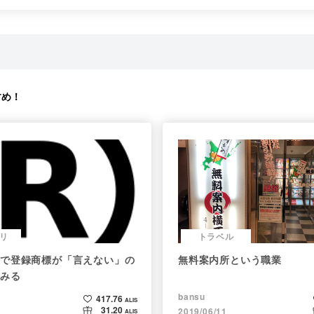
すめ！
リ
トラベル
で登録商標が「言えない」の
無料案内所という職業
みる
bansu
417.76
ALIS
31.20
2019/06/11
ALIS