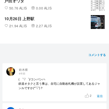
戸田オワタ
50.76 ALIS
0.00 ALIS
10月26日 上野駅
21.94 ALIS
2.27 ALIS
コメントする
鈴木穣
6年前
( ゜▽゜)/コンバンハ
鉄道オタクと言う事は、自宅に自動改札機が設置してあるジャ
ンルですか(*'▽')？
2
返信