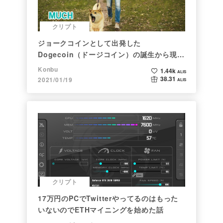
クリプト
ジョークコインとして出発した
Dogecoin（ドージコイン）の誕生から現在
まで。注目される非証券性🐶
Konbu
1.44k
ALIS
38.31
2021/01/19
ALIS
クリプト
17万円のPCでTwitterやってるのはもった
いないのでETHマイニングを始めた話