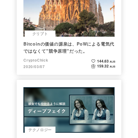
クリプト
Bitcoinの価値の源泉は、PoWによる電気代
ではなくて"競争原理"だった。
CryptoChick
144.63
ALIS
159.32
2020/03/07
ALIS
テクノロジー