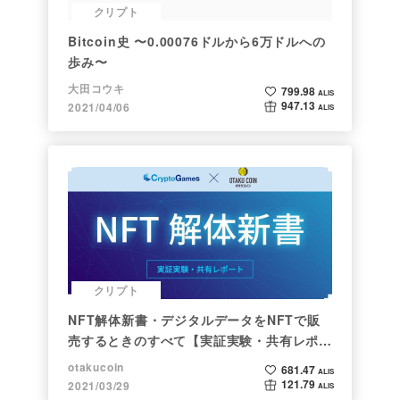
クリプト
Bitcoin史 〜0.00076ドルから6万ドルへの
歩み〜
大田コウキ
799.98
ALIS
947.13
2021/04/06
ALIS
クリプト
NFT解体新書・デジタルデータをNFTで販
売するときのすべて【実証実験・共有レポー
ト】
otakucoin
681.47
ALIS
121.79
2021/03/29
ALIS