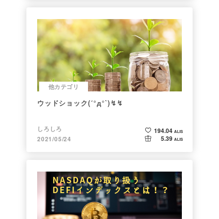
他カテゴリ
ウッドショック(´°д°`)↯↯
しろしろ
194.04
ALIS
5.39
2021/05/24
ALIS