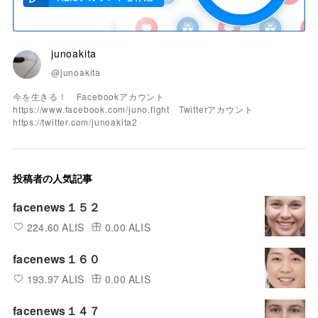
junoakita
@junoakita
今を生きる！ Facebookアカウント
https://www.facebook.com/juno.fight Twitterアカウント
https://twitter.com/junoakita2
投稿者の人気記事
facenews１５２
224.60 ALIS
0.00 ALIS
facenews１６０
193.97 ALIS
0.00 ALIS
facenews１４７