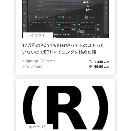
クリプト
17万円のPCでTwitterやってるのはもった
いないのでETHマイニングを始めた話
nnppnpp（んぺー）
1.34k
ALIS
46.60
2021/09/08
ALIS
他カテゴリ