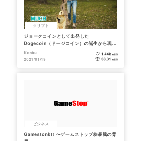
クリプト
ジョークコインとして出発した
Dogecoin（ドージコイン）の誕生から現在
まで。注目される非証券性🐶
Konbu
1.44k
ALIS
38.31
2021/01/19
ALIS
ビジネス
Gamestonk!! 〜ゲームストップ株暴騰の背