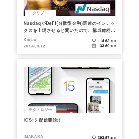
クリプト
NasdaqがDeFi(分散型金融)関連のインデッ
クスを上場させると聞いたので、構成銘柄を
調べてみた
Konbu
114.68
ALIS
33.60
2019/09/12
ALIS
テクノロジー
iOS15 配信開始!!
IMAKARA
393.67
ALIS