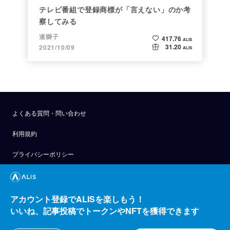
テレビ番組で登録商標が「言えない」のか考
察してみる
連獅子
417.76
ALIS
31.20
2021/10/09
ALIS
よくある質問・問い合わせ
利用規約
プライバシーポリシー
公式アナウンス
技術ブログ
アカウント登録でALISを楽しもう！
いいね、記事投稿でトークンやNFTを獲得できます
API