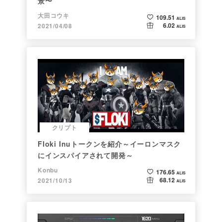
景〜
大田コウキ
109.51
ALIS
6.02
2021/04/08
ALIS
クリプト
Floki Inuトークンを紹介～イーロンマスク
にインスパイアされて開発～
Konbu
176.65
ALIS
68.12
2021/10/13
ALIS