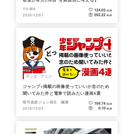
YU-MA
124.02
ALIS
202.22
2020/12/01
ALIS
マンガ・アニメ
ジャンプ+掲載の画像使っていいか念のため
聞いてみた件と電車で読みたい漫画4選
暗号資産ジョシ校生 蟻巣
104.74
ALIS
0.10
2018/10/22
ALIS