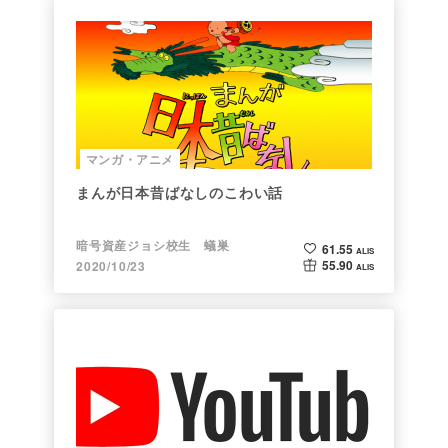
マンガ・アニメ
まんが日本昔ばなしのこわい話
暗号資産ジョシ校生 蟻巣
61.55
ALIS
55.90
2020/10/23
ALIS