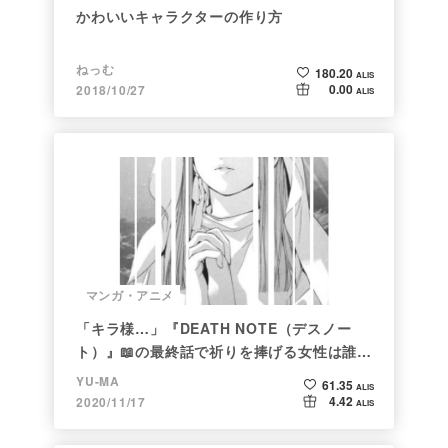
かわいいキャラクターの作り方
ねっむ
180.20
ALIS
0.00
2018/10/27
ALIS
マンガ・アニメ
「キラ様…」『DEATH NOTE（デスノー
ト）』📖の最終話で祈りを捧げる女性は誰な
のか
YU-MA
61.35
ALIS
4.42
2020/11/17
ALIS