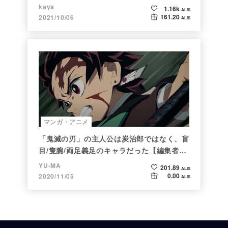
kaya
1.16k
ALIS
161.20
2021/10/06
ALIS
マンガ・アニメ
「鬼滅の刃」の主人公は炭治郎ではなく、盲
目/隻腕/両足義足のキャラだった【編集者の
仕事ぶりに脱帽】
YU-MA
201.89
ALIS
0.00
2020/11/05
ALIS