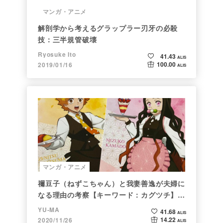
マンガ・アニメ
解剖学から考えるグラップラー刃牙の必殺
技：三半規管破壊
Ryosuke Ito
41.43
ALIS
100.00
2019/01/16
ALIS
マンガ・アニメ
禰豆子（ねずこちゃん）と我妻善逸が夫婦に
なる理由の考察【キーワード：カグツチ】＜
後編＞
YU-MA
41.68
ALIS
14.22
2020/11/26
ALIS