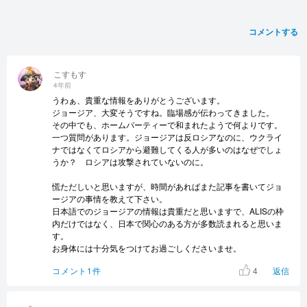
コメントする
こすもす
4年前
うわぁ、貴重な情報をありがとうございます。
ジョージア、大変そうですね。臨場感が伝わってきました。
その中でも、ホームパーティーで和まれたようで何よりです。
一つ質問があります。ジョージアは反ロシアなのに、ウクライ
ナではなくてロシアから避難してくる人が多いのはなぜでしょ
うか？ ロシアは攻撃されていないのに。
慌ただしいと思いますが、時間があればまた記事を書いてジョ
ージアの事情を教えて下さい。
日本語でのジョージアの情報は貴重だと思いますで、ALISの枠
内だけではなく、日本で関心のある方が多数読まれると思いま
す。
お身体には十分気をつけてお過ごしくださいませ。
4
コメント1件
返信