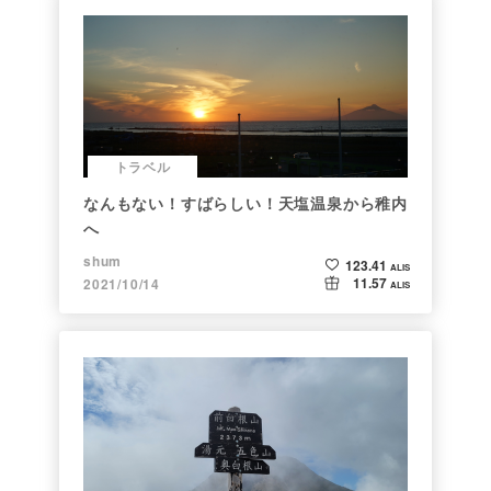
トラベル
なんもない！すばらしい！天塩温泉から稚内
へ
shum
123.41
ALIS
11.57
2021/10/14
ALIS