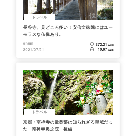
トラベル
長谷寺、見どころ多い！安倍文殊院にはユー
モラスな仏像あり。
shum
372.21
ALIS
10.67
2021/07/21
ALIS
トラベル
京都・南禅寺の最奥部は知られざる聖域だっ
た 南禅寺奥之院 後編