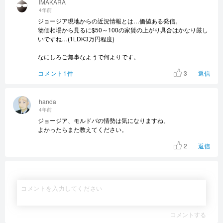
IMAKARA
4年前
ジョージア現地からの近況情報とは…価値ある発信。
物価相場から見るに$50～100の家賃の上がり具合はかなり厳し
いですね…(1LDK3万円程度)
なにしろご無事なようで何よりです。
3
コメント1件
返信
handa
4年前
ジョージア、モルドバの情勢は気になりますね。
よかったらまた教えてください。
2
返信
コメントする