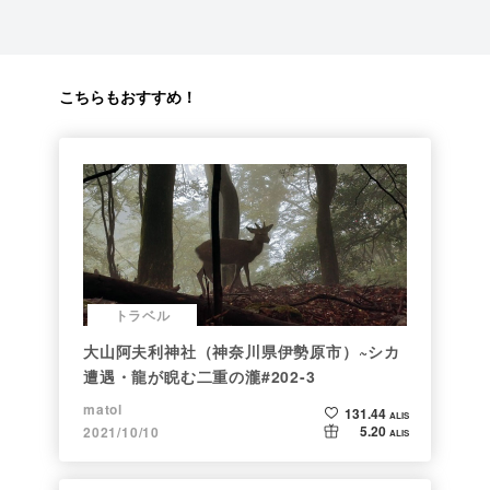
こちらもおすすめ！
トラベル
大山阿夫利神社（神奈川県伊勢原市）~シカ
遭遇・龍が睨む二重の瀧#202-3
matol
131.44
ALIS
5.20
2021/10/10
ALIS