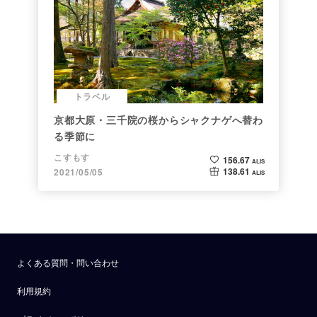
トラベル
京都大原・三千院の桜からシャクナゲへ替わ
る季節に
こすもす
156.67
ALIS
138.61
2021/05/05
ALIS
よくある質問・問い合わせ
利用規約