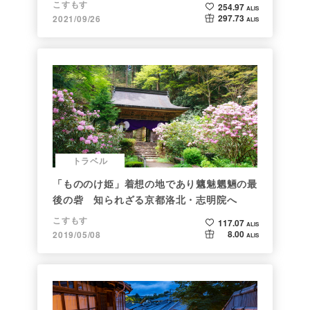
こすもす
254.97
ALIS
297.73
2021/09/26
ALIS
トラベル
「もののけ姫」着想の地であり魑魅魍魎の最
後の砦 知られざる京都洛北・志明院へ
こすもす
117.07
ALIS
8.00
2019/05/08
ALIS