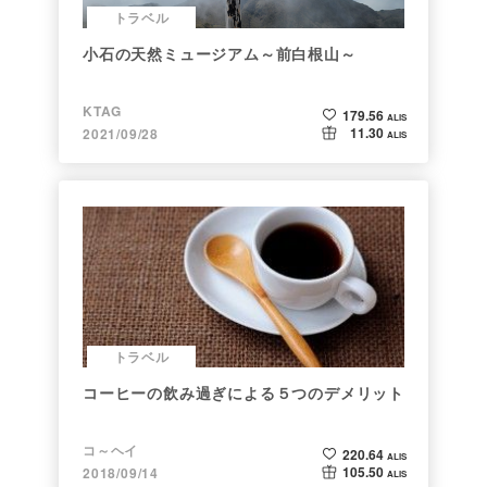
トラベル
小石の天然ミュージアム～前白根山～
KTAG
179.56
ALIS
11.30
2021/09/28
ALIS
トラベル
コーヒーの飲み過ぎによる５つのデメリット
コ～ヘイ
220.64
ALIS
105.50
2018/09/14
ALIS