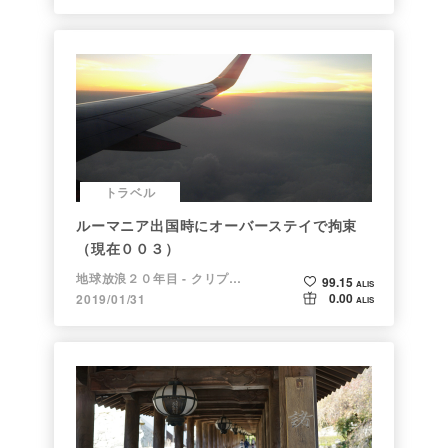
トラベル
ルーマニア出国時にオーバーステイで拘束
（現在００３）
地球放浪２０年目 - クリプトラベラー
99.15
ALIS
0.00
2019/01/31
ALIS