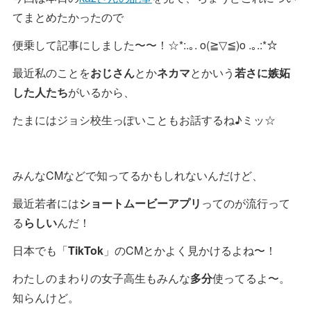
てまとめたかったので
便乗して記事にしました〜〜！☆*:.｡. o(≧▽≦)o .｡.:*☆
最近私のことを
おじさん
とか
ネカマ
とかいう
若さに嫉妬
した人たち
がいるから、
たまにはジョシ校生っぽいこともお話するね♪ミッ☆
みんなCMなどで知ってるかもしれないんだけど、
最近若者には
ショートムービーアプリ
ってのが流行って
る
らしい
んだ！
日本でも「
TikTok
」のCMとかよく見かけるよね〜！
わたしのまわりの女子高生もみんな
多分
使ってるよ〜。
知らんけど。