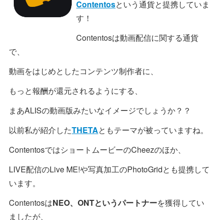
Contentos
という通貨と提携していま
す！
Contentosは動画配信に関する通貨
で、
動画をはじめとしたコンテンツ制作者に、
もっと報酬が還元されるようにする、
まあALISの動画版みたいなイメージでしょうか？？
以前私が紹介した
THETA
ともテーマが被っていますね。
ContentosではショートムービーのCheezのほか、
LIVE配信のLive ME!や写真加工のPhotoGridとも提携して
います。
Contentosは
NEO、ONTというパートナー
を獲得してい
ましたが、