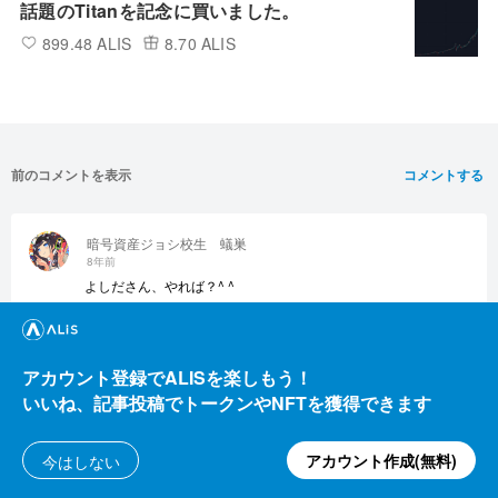
話題のTitanを記念に買いました。
899.48 ALIS
8.70 ALIS
前のコメントを表示
コメントする
暗号資産ジョシ校生 蟻巣
8年前
よしださん、やれば？^ ^
0
返信
アカウント登録でALISを楽しもう！
Konbu
いいね、記事投稿でトークンやNFTを獲得できます
8年前
アラタさんが取り上げてくれてる！
https://twitter.com/cry_curr_ar/status/1048055796334874624
アカウント作成(無料)
今はしない
1
返信