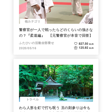
他カテゴリ
警察官が一人で戦ったらどのくらいの強さな
の？『柔道編』 【元警察官が本音で回答】
ふたひいの活動全部乗せ
827.50
ALIS
125.92
2020/05/16
ALIS
トラベル
わら人形を釘で打ち呪う 丑の刻参りは今も