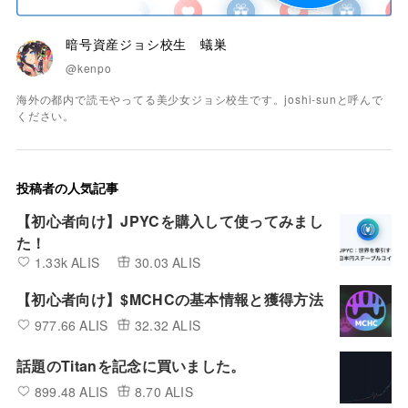
暗号資産ジョシ校生 蟻巣
@kenpo
海外の都内で読モやってる美少女ジョシ校生です。joshi-sunと呼んで
ください。
投稿者の人気記事
【初心者向け】JPYCを購入して使ってみまし
た！
1.33k ALIS
30.03 ALIS
【初心者向け】$MCHCの基本情報と獲得方法
977.66 ALIS
32.32 ALIS
話題のTitanを記念に買いました。
899.48 ALIS
8.70 ALIS