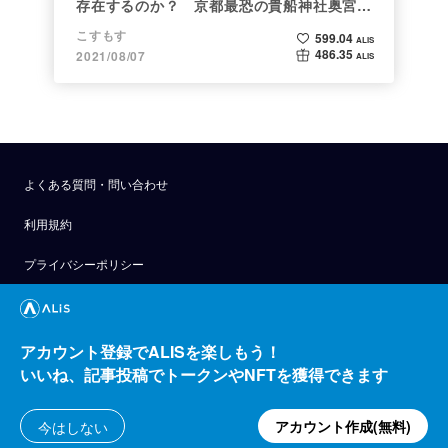
存在するのか？ 京都最恐の貴船神社奥宮を
調べた
こすもす
599.04
ALIS
486.35
2021/08/07
ALIS
よくある質問・問い合わせ
利用規約
プライバシーポリシー
公式アナウンス
技術ブログ
アカウント登録でALISを楽しもう！
いいね、記事投稿でトークンやNFTを獲得できます
API
運営会社
アカウント作成(無料)
今はしない