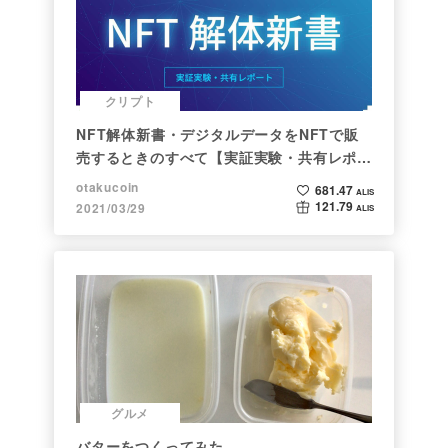
クリプト
NFT解体新書・デジタルデータをNFTで販
売するときのすべて【実証実験・共有レポー
ト】
otakucoin
681.47
ALIS
121.79
2021/03/29
ALIS
グルメ
バターをつくってみた