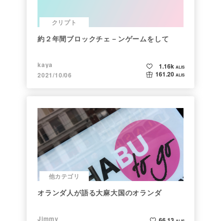
クリプト
約２年間ブロックチェ－ンゲームをして
kaya
1.16k
ALIS
161.20
2021/10/06
ALIS
他カテゴリ
オランダ人が語る大麻大国のオランダ
Jimmy
66.13
ALIS