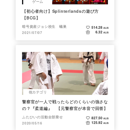
ゲーム
【初心者向け】Splinterlandsの遊び方
【BCG】
暗号資産ジョシ校生 蟻巣
514.28
ALIS
6.32
2021/07/07
ALIS
他カテゴリ
警察官が一人で戦ったらどのくらいの強さな
の？『柔道編』 【元警察官が本音で回答】
ふたひいの活動全部乗せ
827.50
ALIS
125.92
2020/05/16
ALIS