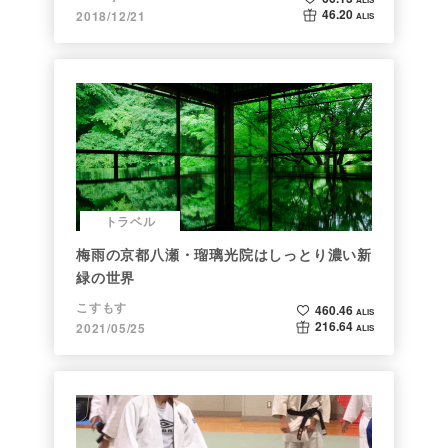
46.20
2018/12/21
ALIS
トラベル
梅雨の京都八瀬・瑠璃光院はしっとり濃い新
緑の世界
こすもす
460.46
ALIS
216.64
2021/05/25
ALIS