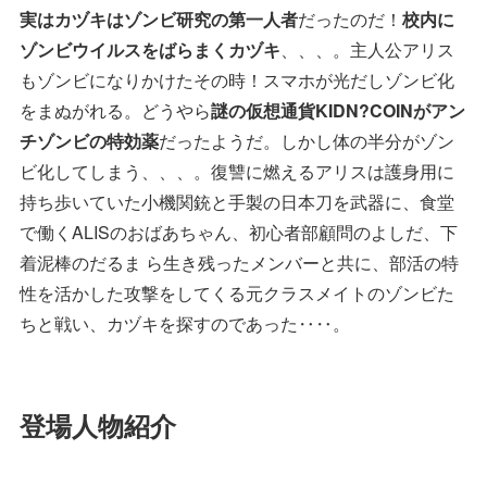
実はカヅキはゾンビ研究の第一人者
だったのだ！
校内に
ゾンビウイルスをばらまくカヅキ
、、、。主人公アリス
もゾンビになりかけたその時！スマホが光だしゾンビ化
をまぬがれる。どうやら
謎の仮想通貨KIDN?COINがアン
チゾンビの特効薬
だったようだ。しかし体の半分がゾン
ビ化してしまう、、、。復讐に燃えるアリスは護身用に
持ち歩いていた小機関銃と手製の日本刀を武器に、食堂
で働くALISのおばあちゃん、初心者部顧問のよしだ、下
着泥棒のだるま ら生き残ったメンバーと共に、部活の特
性を活かした攻撃をしてくる元クラスメイトのゾンビた
ちと戦い、カヅキを探すのであった‥‥。
登場人物紹介