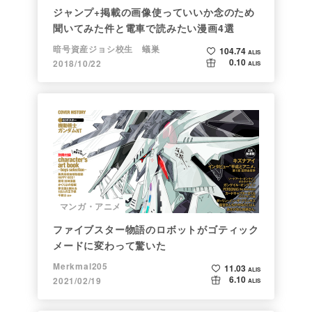
ジャンプ+掲載の画像使っていいか念のため
聞いてみた件と電車で読みたい漫画4選
暗号資産ジョシ校生 蟻巣
104.74
ALIS
0.10
2018/10/22
ALIS
マンガ・アニメ
ファイブスター物語のロボットがゴティック
メードに変わって驚いた
Merkmal205
11.03
ALIS
6.10
2021/02/19
ALIS