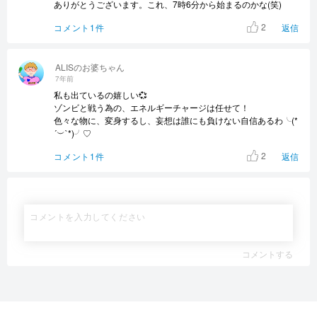
ありがとうございます。これ、7時6分から始まるのかな(笑)
2
コメント1件
返信
ALISのお婆ちゃん
7年前
私も出ているの嬉しい💞
ゾンビと戦う為の、エネルギーチャージは任せて！
色々な物に、変身するし、妄想は誰にも負けない自信あるわ╰(*
´︶`*)╯♡
2
コメント1件
返信
コメントする