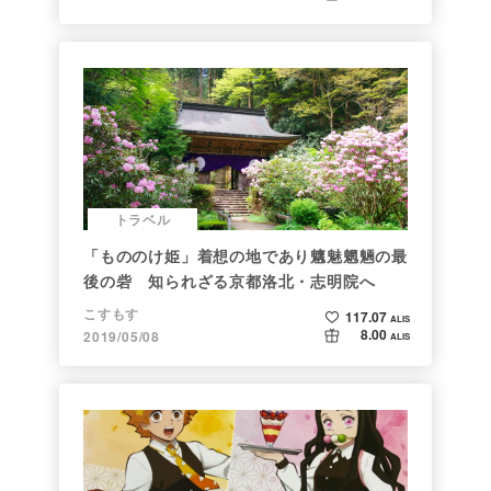
トラベル
「もののけ姫」着想の地であり魑魅魍魎の最
後の砦 知られざる京都洛北・志明院へ
こすもす
117.07
ALIS
8.00
2019/05/08
ALIS