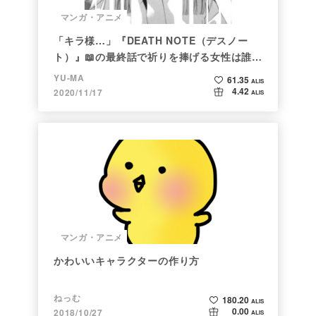
マンガ・アニメ
「キラ様…」『DEATH NOTE（デスノー
ト）』📖の最終話で祈りを捧げる女性は誰な
のか
YU-MA
61.35
ALIS
4.42
2020/11/17
ALIS
マンガ・アニメ
かわいいキャラクターの作り方
ねっむ
180.20
ALIS
0.00
2018/10/27
ALIS