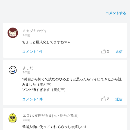
コメントする
ミカヅキカヅキ
7年前
ちょっと巨人化してますねｗｗ
2
コメント1件
返信
よしだ
7年前
1発目から怖くて読むのやめようと思ったらワイ出てきたから読
みました（震え声）
ゾンビ怖すぎます（震え声）
2
コメント1件
返信
エロ3.0変態だるま(元・暗号だるま)
7年前
登場人物に使ってくれてめっちゃ嬉しい❗