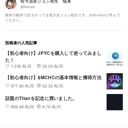
暗号資産ジョシ校生 蟻巣
@kenpo
海外の都内で読モやってる美少女ジョシ校生です。joshi-sunと呼んで
ください。
投稿者の人気記事
【初心者向け】JPYCを購入して使ってみまし
た！
1.33k ALIS
30.03 ALIS
【初心者向け】$MCHCの基本情報と獲得方法
977.66 ALIS
32.32 ALIS
話題のTitanを記念に買いました。
899.48 ALIS
8.70 ALIS