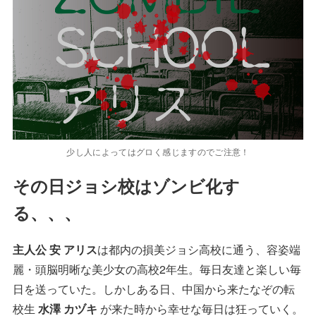
少し人によってはグロく感じますのでご注意！
その日ジョシ校はゾンビ化す
る、、、
主人公 安 アリス
は都内の損美ジョシ高校に通う、容姿端
麗・頭脳明晰な美少女の高校2年生。毎日友達と楽しい毎
日を送っていた。しかしある日、中国から来たなぞの転
校生
水澤 カヅキ
が来た時から幸せな毎日は狂っていく。