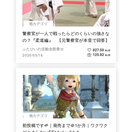
他カテゴリ
警察官が一人で戦ったらどのくらいの強さな
の？『柔道編』 【元警察官が本音で回答】
ふたひいの活動全部乗せ
827.50
ALIS
125.92
2020/05/16
ALIS
他カテゴリ
初投稿です🌱｜発売まで＠1か月｜ワクワク
がとまらないFF14パッチ6.0