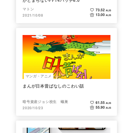
マトン
73.52
ALIS
13.00
2021/10/08
ALIS
マンガ・アニメ
まんが日本昔ばなしのこわい話
暗号資産ジョシ校生 蟻巣
61.55
ALIS
55.90
2020/10/23
ALIS