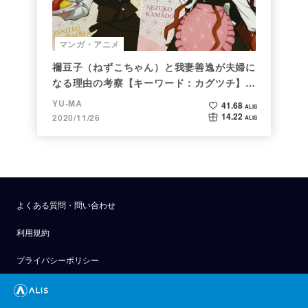
マンガ・アニメ
禰豆子（ねずこちゃん）と我妻善逸が夫婦に
なる理由の考察【キーワード：カグツチ】＜
後編＞
YU-MA
41.68
ALIS
14.22
2020/11/26
ALIS
よくある質問・問い合わせ
利用規約
プライバシーポリシー
公式アナウンス