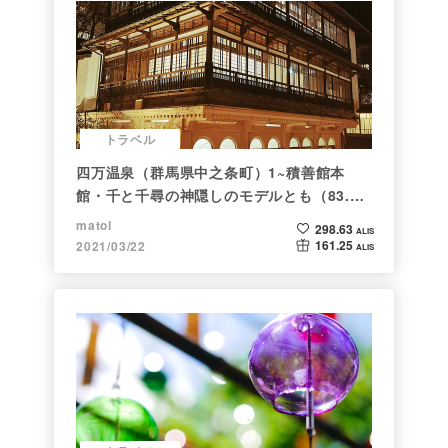
トラベル
四万温泉（群馬県中之条町）1~積善館本
館・千と千尋の神隠しのモデルとも（83.と
らべるショット）
matol
298.63
ALIS
161.25
2021/03/22
ALIS