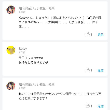
暗号資産ジョシ校生 蟻巣
8年前
Kassyさん、しまった！！沼に足をとられて‥‥( ﾟдﾟ)足が勝
手に奈良の方へ、、、大神神社、、、たまうさぎ、、、団子
庄、、、
1
返信
kassy
8年前
団子庄ワロタwww
お待ちしております😄
1
返信
暗号資産ジョシ校生 蟻巣
8年前
私の中では団子庄🍡がナンバーワン団子です！！！行ったら死
ぬほど買いすぎます！
1
返信