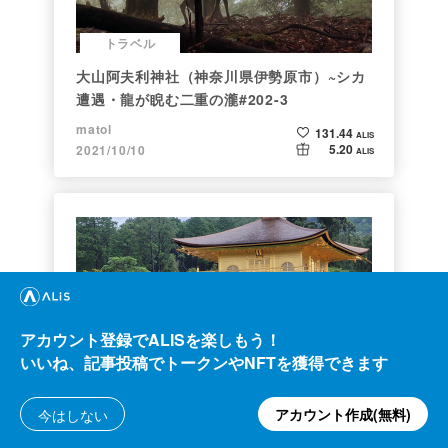
トラベル
大山阿夫利神社（神奈川県伊勢原市）~シカ
遭遇・龍が睨む二重の瀧#202-3
matol
131.44
ALIS
5.20
2021/10/10
ALIS
アカウント登録でALISを楽しもう！
トラベル
いいね、記事投稿でトークンやNFTを獲得できます
【京都旅行②】雨の日も風情溢れる金閣寺
アカウント作成(無料)
今はしない
KTAG
161.98
ALIS