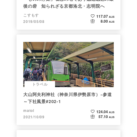
後の砦 知られざる京都洛北・志明院へ
こすもす
117.07
ALIS
8.00
2019/05/08
ALIS
トラベル
大山阿夫利神社（神奈川県伊勢原市）~参道
～下社風景#202-1
matol
124.04
ALIS
57.10
2021/10/09
ALIS