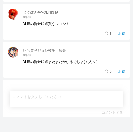
えぐぽん@VOENISTA
8年前
ALISの御朱印帳買うジョシ！
1
返信
暗号資産ジョシ校生 蟻巣
8年前
ALISの御朱印帳まだまだかかるでしょ(＞人＜;)
0
返信
コメントする