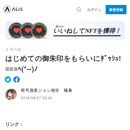
ログイン
新規登録
トラベル
はじめての御朱印をもらいにﾀﾞｯｼｭ!
≡≡≡ﾍ(*--)ﾉ
暗号資産ジョシ校生 蟻巣
2018/08/27 02:43
リンク：