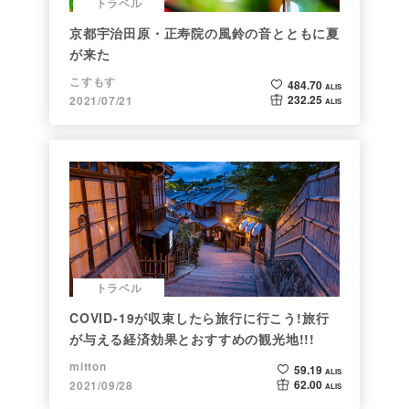
トラベル
京都宇治田原・正寿院の風鈴の音とともに夏
が来た
こすもす
484.70
ALIS
232.25
2021/07/21
ALIS
トラベル
COVID-19が収束したら旅行に行こう!旅行
が与える経済効果とおすすめの観光地!!!
mitton
59.19
ALIS
62.00
2021/09/28
ALIS