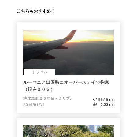
こちらもおすすめ！
トラベル
ルーマニア出国時にオーバーステイで拘束
（現在００３）
地球放浪２０年目 - クリプトラベラー
99.15
ALIS
0.00
2019/01/31
ALIS