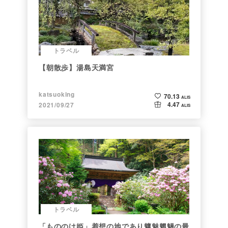
トラベル
【朝散歩】湯島天満宮
katsuoking
70.13
ALIS
4.47
2021/09/27
ALIS
トラベル
「もののけ姫」着想の地であり魑魅魍魎の最