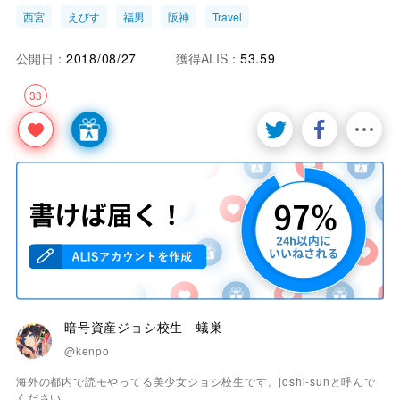
西宮
えびす
福男
阪神
Travel
公開日：
2018/08/27
獲得ALIS：
53.59
33
暗号資産ジョシ校生 蟻巣
@kenpo
海外の都内で読モやってる美少女ジョシ校生です。joshi-sunと呼んで
ください。