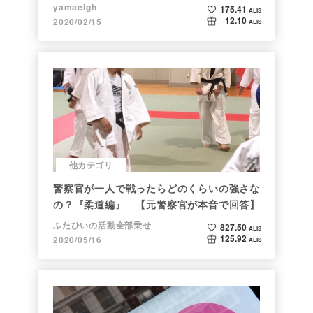
yamaeigh
175.41
ALIS
12.10
2020/02/15
ALIS
他カテゴリ
警察官が一人で戦ったらどのくらいの強さな
の？『柔道編』 【元警察官が本音で回答】
ふたひいの活動全部乗せ
827.50
ALIS
125.92
2020/05/16
ALIS