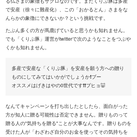
る仏さまの象徴もザクロなのです。またくりぷ豚は多産
で安産（徐々に難産化）、この「おかるとん」さまをな
んらかの象徴にできないか？という挑戦です。
たぶん多くの方が馬鹿げていると思うかも知れません。
でも「くりぷ豚」運営がtwitterで次のようなことをつぶや
くかも知れません。
多産で安産な「くりぷ豚」を安産を願う方への贈り
ものにしてみてはいかがでしょうか❗️ブー
オススメはげきはやの0世代です❗️❗️ブヒョ🐷
なんてキャンペーンを打ち出したとしたら、面白がった
方が知人に贈る可能性は否定できません。贈りものって
贈る人の"気持ちを贈る"ことが大事なんです。贈りものを
受けた人が「わざわざ自分のお金を使ってその気持ちを