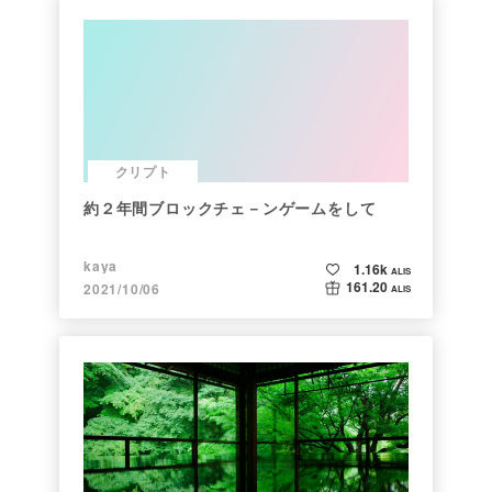
クリプト
約２年間ブロックチェ－ンゲームをして
kaya
1.16k
ALIS
161.20
2021/10/06
ALIS