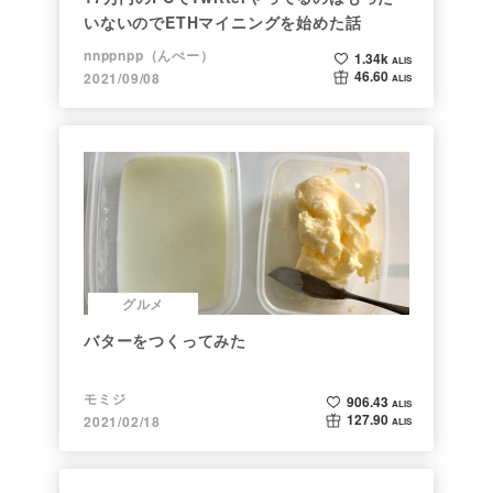
いないのでETHマイニングを始めた話
nnppnpp（んぺー）
1.34k
ALIS
46.60
2021/09/08
ALIS
グルメ
バターをつくってみた
モミジ
906.43
ALIS
127.90
2021/02/18
ALIS