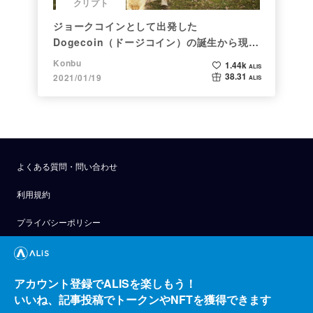
クリプト
ジョークコインとして出発した
Dogecoin（ドージコイン）の誕生から現在
まで。注目される非証券性🐶
Konbu
1.44k
ALIS
38.31
2021/01/19
ALIS
よくある質問・問い合わせ
利用規約
プライバシーポリシー
公式アナウンス
技術ブログ
アカウント登録でALISを楽しもう！
いいね、記事投稿でトークンやNFTを獲得できます
API