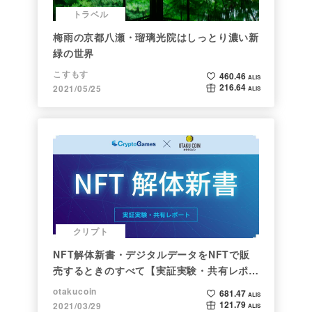
トラベル
梅雨の京都八瀬・瑠璃光院はしっとり濃い新
緑の世界
こすもす
460.46
ALIS
216.64
2021/05/25
ALIS
クリプト
NFT解体新書・デジタルデータをNFTで販
売するときのすべて【実証実験・共有レポー
ト】
otakucoin
681.47
ALIS
121.79
2021/03/29
ALIS