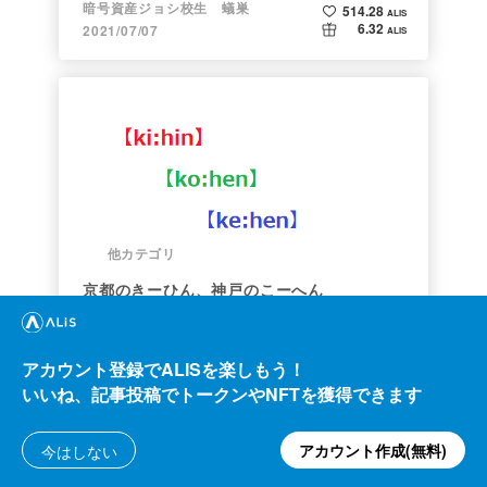
暗号資産ジョシ校生 蟻巣
514.28
ALIS
6.32
2021/07/07
ALIS
他カテゴリ
京都のきーひん、神戸のこーへん
yamaeigh
175.41
ALIS
アカウント登録でALISを楽しもう！
12.10
2020/02/15
ALIS
いいね、記事投稿でトークンやNFTを獲得できます
アカウント作成(無料)
今はしない