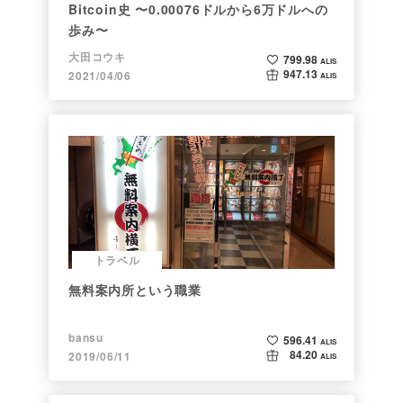
Bitcoin史 〜0.00076ドルから6万ドルへの
歩み〜
大田コウキ
799.98
ALIS
947.13
2021/04/06
ALIS
トラベル
無料案内所という職業
bansu
596.41
ALIS
84.20
2019/06/11
ALIS