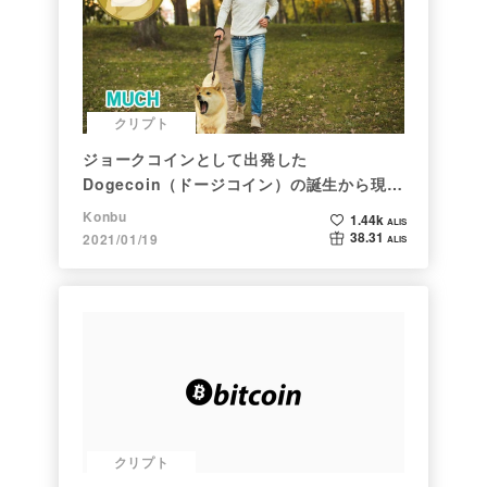
クリプト
ジョークコインとして出発した
Dogecoin（ドージコイン）の誕生から現在
まで。注目される非証券性🐶
Konbu
1.44k
ALIS
38.31
2021/01/19
ALIS
クリプト