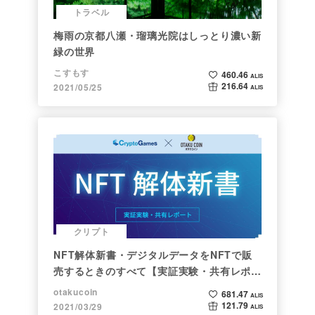
トラベル
梅雨の京都八瀬・瑠璃光院はしっとり濃い新
緑の世界
こすもす
460.46
ALIS
216.64
2021/05/25
ALIS
クリプト
NFT解体新書・デジタルデータをNFTで販
売するときのすべて【実証実験・共有レポー
ト】
otakucoin
681.47
ALIS
121.79
2021/03/29
ALIS