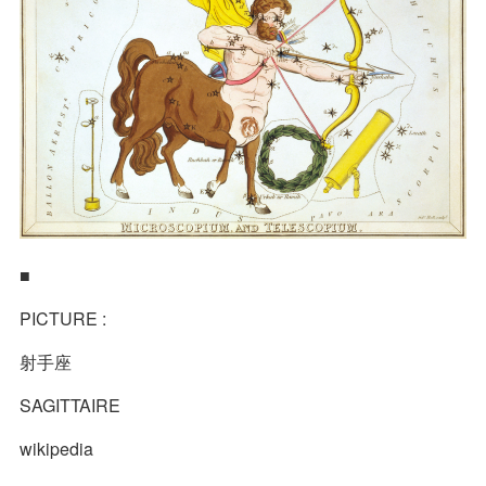
■
PICTURE :
射手座
SAGITTAIRE
wikipedia