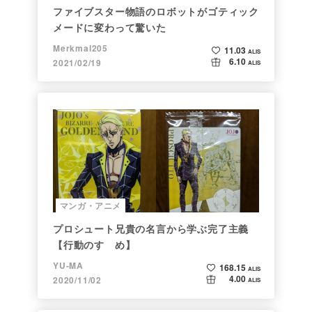
ファイブスター物語のロボットがゴティック
メードに変わって驚いた
Merkmal205
11.03
ALIS
6.10
2021/02/19
ALIS
マンガ・アニメ
プロシュート兄貴の名言から学ぶ完了主義
【行動のすゝめ】
YU-MA
168.15
ALIS
4.00
2020/11/02
ALIS