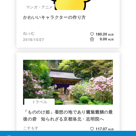
マンガ・アニメ
かわいいキャラクターの作り方
ねっむ
180.20
ALIS
0.00
2018/10/27
ALIS
トラベル
「もののけ姫」着想の地であり魑魅魍魎の最
後の砦 知られざる京都洛北・志明院へ
こすもす
117.07
ALIS
8.00
2019/05/08
ALIS