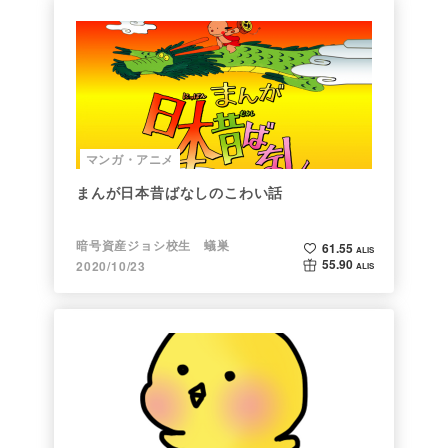
マンガ・アニメ
まんが日本昔ばなしのこわい話
暗号資産ジョシ校生 蟻巣
61.55
ALIS
55.90
2020/10/23
ALIS