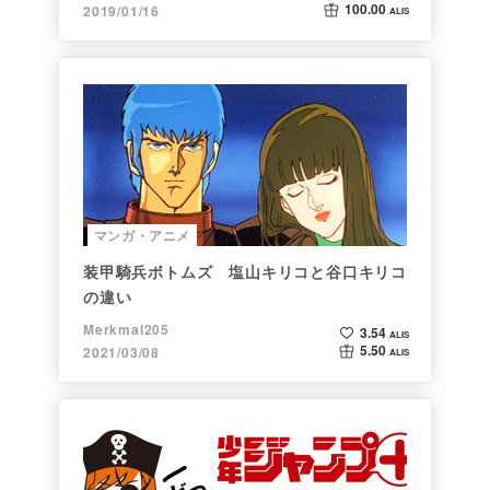
100.00
2019/01/16
ALIS
マンガ・アニメ
装甲騎兵ボトムズ 塩山キリコと谷口キリコ
の違い
Merkmal205
3.54
ALIS
5.50
2021/03/08
ALIS