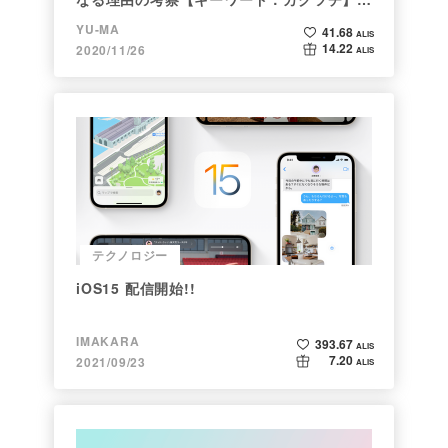
後編＞
YU-MA
41.68
ALIS
14.22
2020/11/26
ALIS
テクノロジー
iOS15 配信開始!!
IMAKARA
393.67
ALIS
7.20
2021/09/23
ALIS