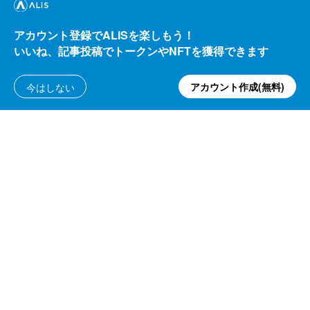
アカウント登録でALISを楽しもう！
いいね、記事投稿でトークンやNFTを獲得できます
アカウント作成(無料)
今はしない
他カテゴリ
初投稿です🌱｜発売まで＠1か月｜ワクワク
がとまらないFF14パッチ6.0
マトン
73.52
ALIS
13.00
2021/10/08
ALIS
よくある質問・問い合わせ