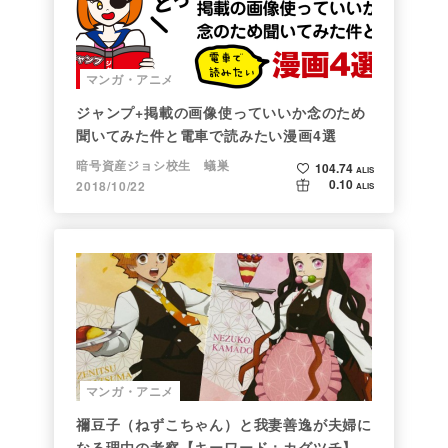
マンガ・アニメ
ジャンプ+掲載の画像使っていいか念のため
聞いてみた件と電車で読みたい漫画4選
暗号資産ジョシ校生 蟻巣
104.74
ALIS
0.10
2018/10/22
ALIS
マンガ・アニメ
禰豆子（ねずこちゃん）と我妻善逸が夫婦に
なる理由の考察【キーワード：カグツチ】＜