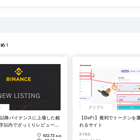
すめ！
ト
クリプト
1月以降バイナンスに上場した銘
【DeFi】複利でトークンを
文字以内でざっくりレビュー
れるサイト
er向け情報まとめ）
KTAG
422.72
ALIS