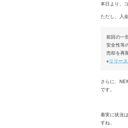
本日より、
ただし、入
前回の一
安全性等
売却を再
※
リリース
さらに、NE
です。
着実に状況
すね。