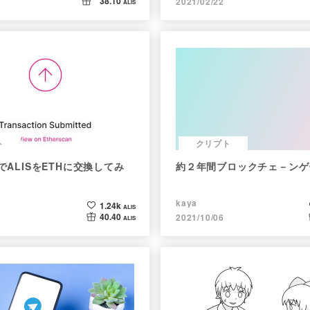
38.10
2021/02/22
ALIS
ト
クリプト
PでALISをETHに交換してみ
約２年間ブロックチェ－ンゲ
kaya
1.24k
ALIS
40.40
2021/10/06
ALIS