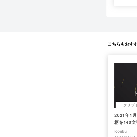
こちらもおす
クリプ
2021年
柄を140
（Twitt
Konbu