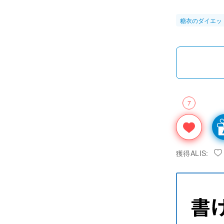
糖衣のダイエッ
7
獲得ALIS: