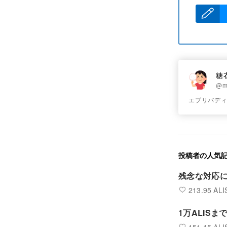
糖
@m
エブリバデ
投稿者の人気
残念な対応
213.95 ALI
1万ALISま