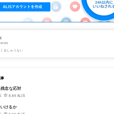
衣
endo
ィくるしゅうない
記事
に残念な応対
S
8.89 ALIS
でいけるか