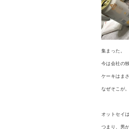
集まった。
今は会社の
ケーキはま
なぜそこが
オットセイ
つまり、男