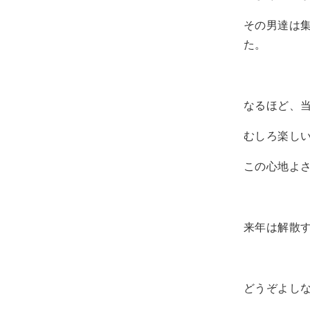
その男達は
た。
なるほど、
むしろ楽し
この心地よ
来年は解散
どうぞよし