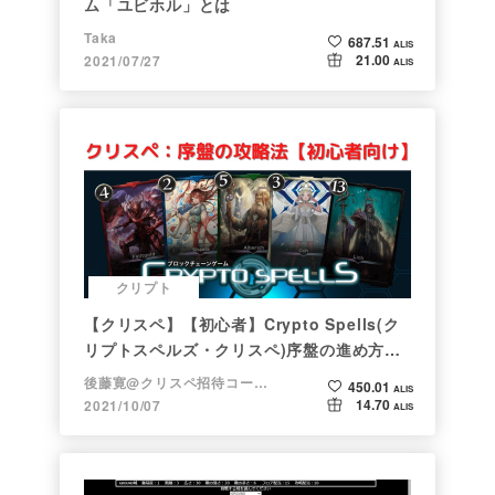
ム「ユビホル」とは
Taka
687.51
ALIS
21.00
2021/07/27
ALIS
クリプト
【クリスペ】【初心者】Crypto Spells(ク
リプトスペルズ・クリスペ)序盤の進め方
【NFTゲーム】
後藤寛@クリスペ招待コード→LHiH
450.01
ALIS
14.70
2021/10/07
ALIS