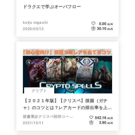
ドラクエで学ぶオーバフロー
keiju togashi
0.00
ALIS
30.10
2020/03/12
ALIS
クリプト
【２０２１年版】【クリスペ】採掘（ガチ
ャ）のコツとは？レアカードの排出率を上げ
る方法【初心者向け】
後藤寛@クリスペ招待コード→LHiH
542.16
ALIS
3.90
2021/10/11
ALIS