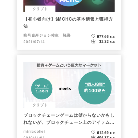
クリプト
【初心者向け】$MCHCの基本情報と獲得方
法
暗号資産ジョシ校生 蟻巣
977.66
ALIS
32.32
2021/07/14
ALIS
クリプト
ブロックチェーンゲームは儲からないかもし
れないが、ブロックチェーン上のアイテムは
新しい形の投資になる。(読了:５分)
minicoohei
612.69
ALIS
405.37
2019/11/04
ALIS