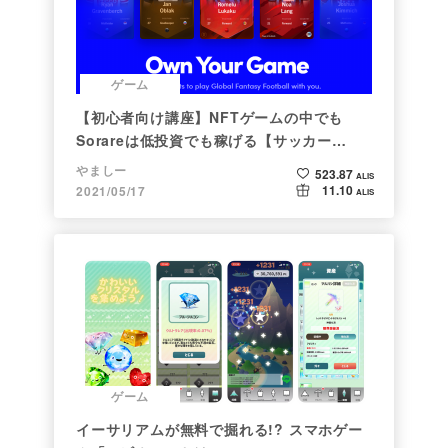
ゲーム
【初心者向け講座】NFTゲームの中でも
Sorareは低投資でも稼げる【サッカー
×NFT×BCG】
やましー
523.87
ALIS
11.10
2021/05/17
ALIS
ゲーム
イーサリアムが無料で掘れる!? スマホゲー