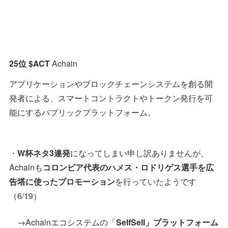
25位 $ACT
Achain
アプリケーションやブロックチェーンシステムを創る開
発者による、スマートコントラクトやトークン発行を可
能にするパブリックプラットフォーム。
・
W杯ネタ3連発
になってしまい申し訳ありませんが、
Achainも
コロンビア代表のハメス・ロドリゲス選手を広
告塔に使ったプロモーション
を行っていたようです
（6/19）
→Achainエコシステムの「
SelfSell」プラットフォーム