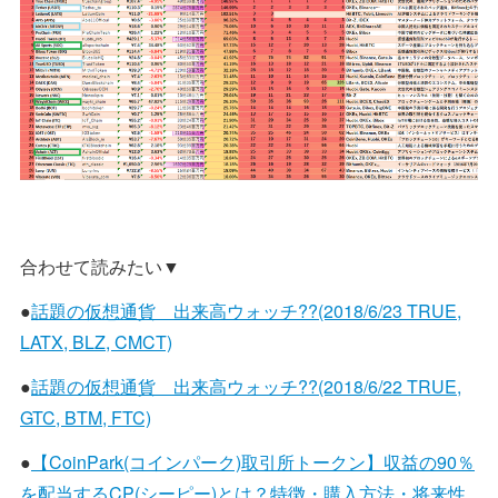
合わせて読みたい▼
●
話題の仮想通貨 出来高ウォッチ??(2018/6/23 TRUE,
LATX, BLZ, CMCT)
●
話題の仮想通貨 出来高ウォッチ??(2018/6/22 TRUE,
GTC, BTM, FTC)
●
【CoinPark(コインパーク)取引所トークン】収益の90％
を配当するCP(シーピー)とは？特徴・購入方法・将来性