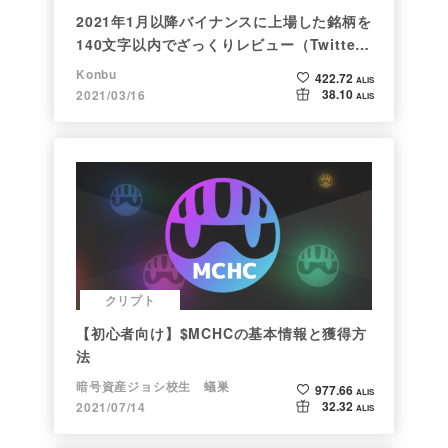
2021年1月以降バイナンスに上場した銘柄を
140文字以内でざっくりレビュー（Twitter
向け情報まとめ）
Konbu
422.72
ALIS
38.10
2021/03/16
ALIS
クリプト
【初心者向け】$MCHCの基本情報と獲得方
法
暗号資産ジョシ校生 蟻巣
977.66
ALIS
32.32
2021/07/14
ALIS