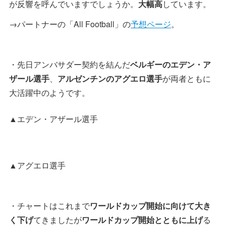
が反響を呼んでいますでしょうか。
大幅高
しています。
→パートナーの「All Football」の
予想ページ
。
・先日アンバサダー契約を結んだ
ベルギーのエデン・ア
ザール選手
、
アルゼンチンのアグエロ選手
が両者ともに
大活躍中のようです。
▲エデン・アザール選手
▲アグエロ選手
・チャートはこれまで
ワールドカップ開始に向けて大き
く下げ
てきましたが
ワールドカップ開始とともに上げ
る