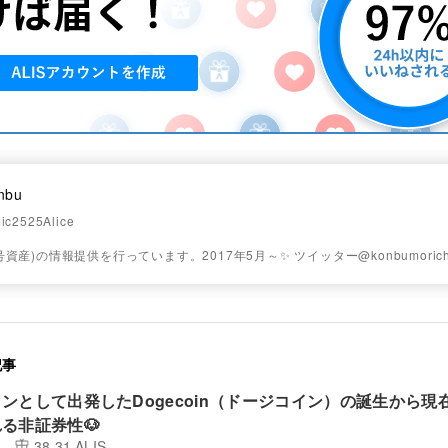
nbu
ic2525Alice
資産)の情報提供を行っています。2017年5月～✨ ツイッター@konbumorich
記事
ンとして出発したDogecoin（ドージコイン）の誕生から現
る非証券性🐶
38.31 ALIS