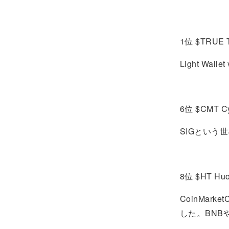
1位 $TRUE T
Light Wal
6位 $CMT Cy
SIGという
8位 $HT Huo
CoinMa
した。BNBや