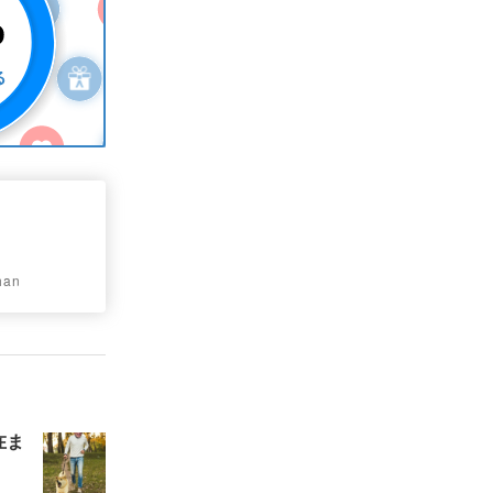
an
在ま