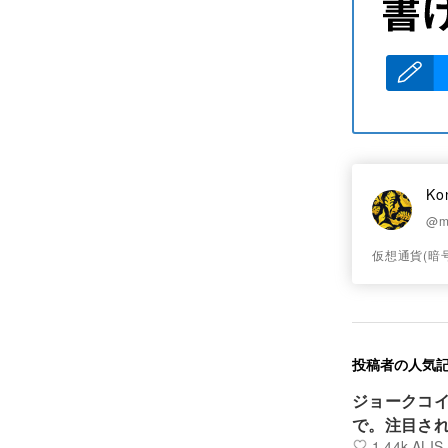
Ko
@m
仮想通貨(暗号
投稿者の人気
ジョークコイ
で。注目され
1.44k ALIS