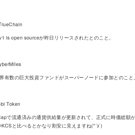
rueChain
let v1 is open sourceが昨日リリースされたとのこと。
berMiles
世界有数の巨大投資ファンドがスーパーノードに参加とのこと
bi Token
rketCapで流通済みの通貨供給量が更新されて、正式に時価総額
KCSと比べるとかなり割安に見えますね(*´з`)