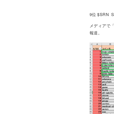
9位 $SRN SI
メディアで「
報道。