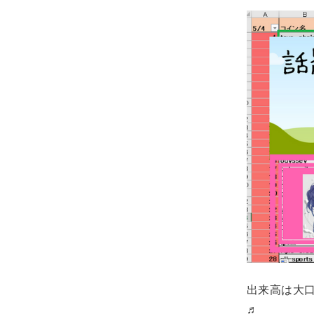
出来高は大
♬