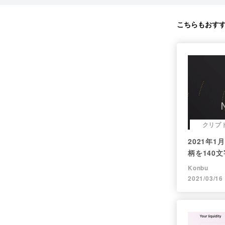
こちらもおす
クリプ
2021年
柄を140
（Twitt
Konbu
2021/03/16