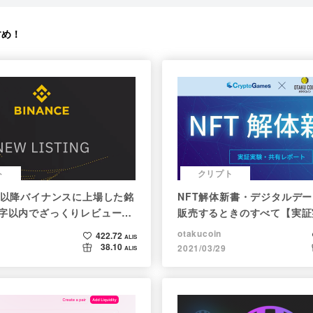
すめ！
ト
クリプト
1月以降バイナンスに上場した銘
NFT解体新書・デジタルデー
文字以内でざっくりレビュー
販売するときのすべて【実証
er向け情報まとめ）
レポート】
otakucoin
422.72
ALIS
38.10
2021/03/29
ALIS