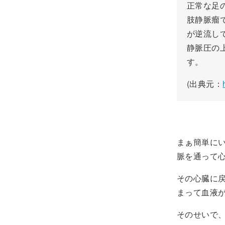
正常な足
肢静脈瘤
が逆流し
静脈圧の
す。
(出典元：
まぁ簡単に
脈を通って
その心臓に
まって血液が逆
そのせいで