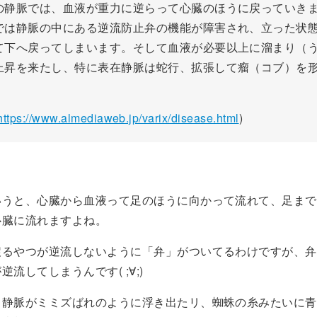
の静脈では、血液が重力に逆らって心臓のほうに戻っていき
では静脈の中にある逆流防止弁の機能が障害され、立った状
て下へ戻ってしまいます。そして血液が必要以上に溜まり（
上昇を来たし、特に表在静脈は蛇行、拡張して瘤（コブ）を
https://www.almediaweb.jp/varix/disease.html
)
いうと、心臓から血液って足のほうに向かって流れて、足まで
心臓に流れますよね。
戻るやつが逆流しないように「弁」がついてるわけですが、弁
流してしまうんです( ;∀;)
、静脈がミミズばれのように浮き出たリ、蜘蛛の糸みたいに青