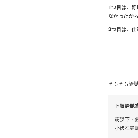
1つ目は、
なかったか
2つ目は、
そもそも静
下肢静脈
筋膜下・
小伏在静