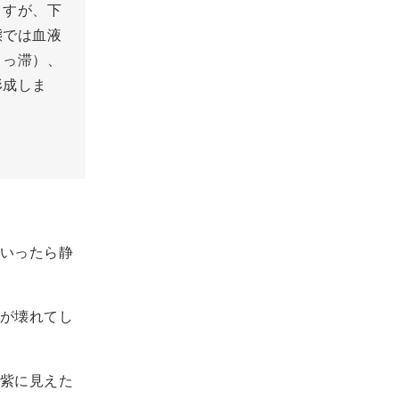
ますが、下
態では血液
うっ滞）、
形成しま
いったら静
が壊れてし
紫に見えた