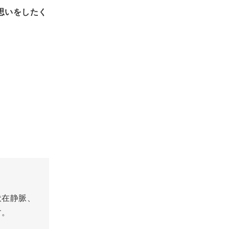
思いをしたく
。
伏在静脈、
す。