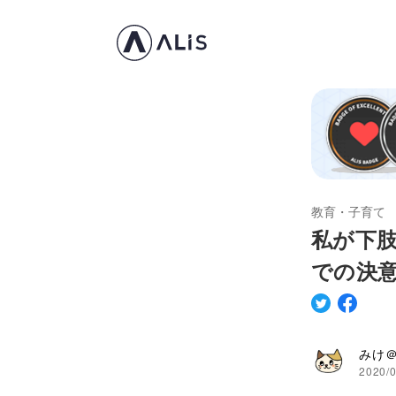
教育・子育て
私が下
での決
みけ
2020/0