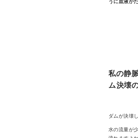
うに血液が
私の静
ム決壊
ダムが決壊
水の流量が
流れますよ