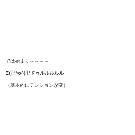
では始まり～～～～
Ξ(卍^o^)卍ドゥルルルルル
（基本的にテンションが変）