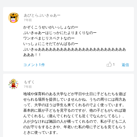
あびとらぷいきゅあー
7年前
かぞくこうせいがいっしょなのー
ぷいきゅあーはじっかにたよりまくりなのー
ワンオペまじリスペクトなのー
いっしょにこそだてがんばるのー
ぷいきゅああああああああああああああああああああああああ
あああ！！
1
コメント1件
返信
もずく
7年前
地域や保育科のある大学などが平日や土日に子どもたちを遊ば
せられる場所を提供していませんかね。うちの周りには両方あ
って、大学のほうは学生も来てくれるのでよく使っています。
基本的に親が子どもを見守るのですが、他の子どもがいれば遊
んでくれるし（遊んでくれなくても近くでなんかしてるし）、
人が少なければ施設の人が構ってくれるので、私が子ども二人
のお守りをするときや、年老いた私の母に子どもを見てもらう
ときに使っています。