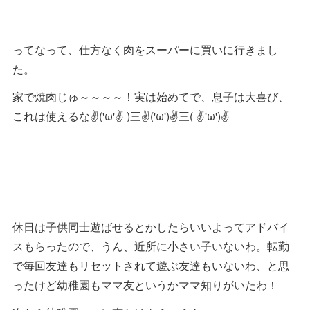
ってなって、仕方なく肉をスーパーに買いに行きまし
た。
家で焼肉じゅ～～～～！実は始めてで、息子は大喜び、
これは使えるな✌('ω'✌ )三✌('ω')✌三( ✌'ω')✌
休日は子供同士遊ばせるとかしたらいいよってアドバイ
スもらったので、うん、近所に小さい子いないわ。転勤
で毎回友達もリセットされて遊ぶ友達もいないわ、と思
ったけど幼稚園もママ友というかママ知りがいたわ！