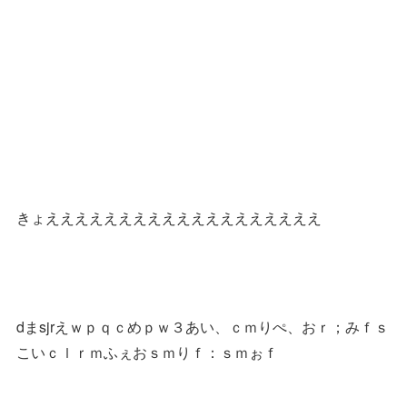
きょえええええええええええええええええええ
dまsjrえｗｐｑｃめｐｗ３あい、ｃｍりぺ、おｒ；みｆｓ
こいｃｌｒｍふぇおｓｍりｆ：ｓｍぉｆ