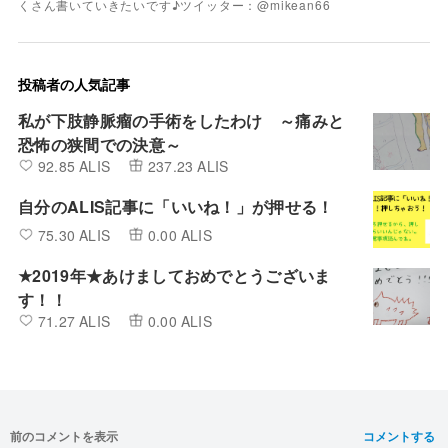
くさん書いていきたいです♪ツイッター：@mikean66
投稿者の人気記事
私が下肢静脈瘤の手術をしたわけ ～痛みと
恐怖の狭間での決意～
92.85 ALIS
237.23 ALIS
自分のALIS記事に「いいね！」が押せる！
75.30 ALIS
0.00 ALIS
★2019年★あけましておめでとうございま
す！！
71.27 ALIS
0.00 ALIS
前のコメントを表示
コメントする