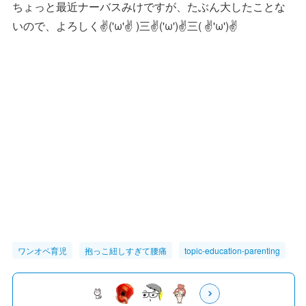
ちょっと最近ナーバスみけですが、たぶん大したことな
いので、よろしく✌('ω'✌ )三✌('ω')✌三( ✌'ω')✌
ワンオペ育児
抱っこ紐しすぎて腰痛
topic-education-parenting