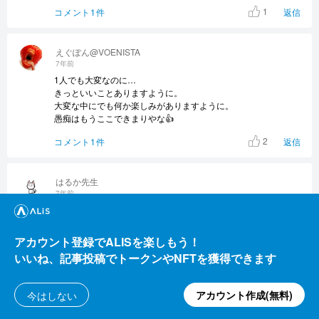
1
コメント1件
返信
えぐぽん@VOENISTA
7年前
1人でも大変なのに…
きっといいことありますように。
大変な中にでも何か楽しみがありますように。
愚痴はもうここできまりやな👍
2
コメント1件
返信
はるか先生
7年前
三人のお子さんはたいへんですね。なるべくサボる方向で調整
できるといいですね。暗号通貨で大儲けいいですね！
アカウント登録でALISを楽しもう！
1
コメント1件
返信
いいね、記事投稿でトークンやNFTを獲得できます
kumaco
アカウント作成(無料)
今はしない
7年前
(いまさらながら、こそっとw