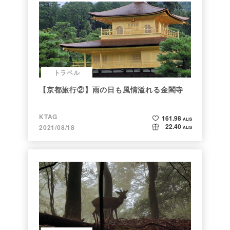
トラベル
【京都旅行②】雨の日も風情溢れる金閣寺
KTAG
161.98
ALIS
22.40
2021/08/18
ALIS