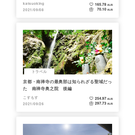
katsuoking
165.78
ALIS
70.10
2021/09/08
ALIS
トラベル
京都・南禅寺の最奥部は知られざる聖域だっ
た 南禅寺奥之院 後編
こすもす
254.97
ALIS
297.73
2021/09/26
ALIS