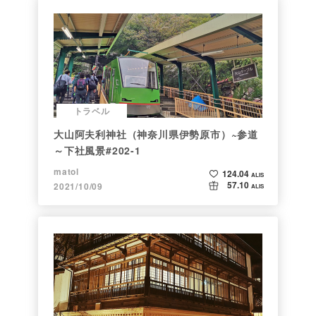
トラベル
大山阿夫利神社（神奈川県伊勢原市）~参道
～下社風景#202-1
matol
124.04
ALIS
57.10
2021/10/09
ALIS