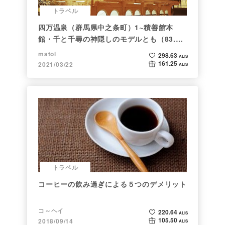
トラベル
四万温泉（群馬県中之条町）1~積善館本
館・千と千尋の神隠しのモデルとも（83.と
らべるショット）
matol
298.63
ALIS
161.25
2021/03/22
ALIS
トラベル
コーヒーの飲み過ぎによる５つのデメリット
コ～ヘイ
220.64
ALIS
105.50
2018/09/14
ALIS