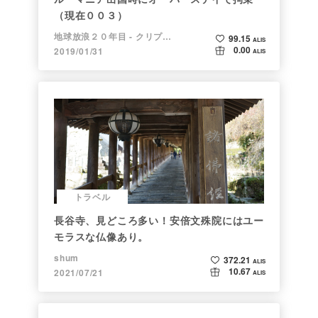
（現在００３）
地球放浪２０年目 - クリプトラベラー
99.15
ALIS
0.00
2019/01/31
ALIS
トラベル
長谷寺、見どころ多い！安倍文殊院にはユー
モラスな仏像あり。
shum
372.21
ALIS
10.67
2021/07/21
ALIS