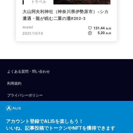
トラベル
大山阿夫利神社（神奈川県伊勢原市）~シカ
遭遇・龍が睨む二重の瀧#202-3
matol
131.44
ALIS
5.20
2021/10/10
ALIS
よくある質問・問い合わせ
利用規約
プライバシーポリシー
公式アナウンス
技術ブログ
アカウント登録でALISを楽しもう！
いいね、記事投稿でトークンやNFTを獲得できます
API