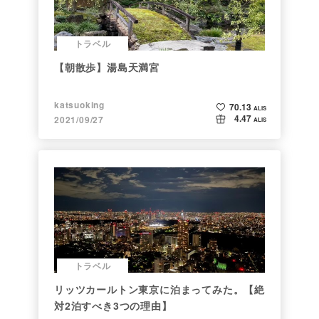
トラベル
【朝散歩】湯島天満宮
katsuoking
70.13
ALIS
4.47
2021/09/27
ALIS
トラベル
リッツカールトン東京に泊まってみた。【絶
対2泊すべき3つの理由】