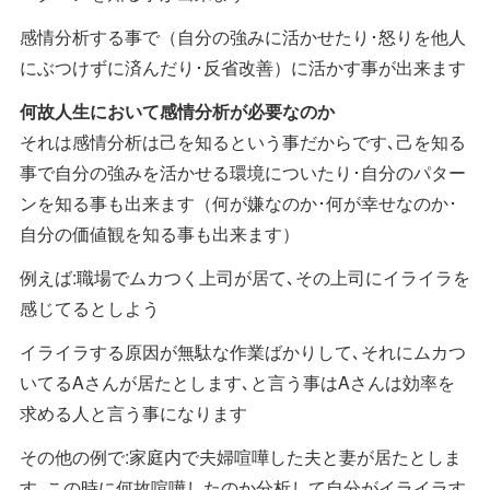
感情分析する事で（自分の強みに活かせたり･怒りを他人
にぶつけずに済んだり･反省改善）に活かす事が出来ます
何故人生において感情分析が必要なのか
それは感情分析は己を知るという事だからです､己を知る
事で自分の強みを活かせる環境についたり･自分のパター
ンを知る事も出来ます（何が嫌なのか･何が幸せなのか･
自分の価値観を知る事も出来ます）
例えば:職場でムカつく上司が居て､その上司にイライラを
感じてるとしよう
イライラする原因が無駄な作業ばかりして､それにムカつ
いてるAさんが居たとします､と言う事はAさんは効率を
求める人と言う事になります
その他の例で:家庭内で夫婦喧嘩した夫と妻が居たとしま
す､この時に何故喧嘩したのか分析して自分がイライラす