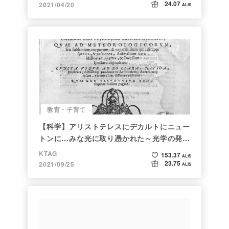
24.07
2021/04/20
ALIS
教育・子育て
【科学】アリストテレスにデカルトにニュー
トンに…みな光に取り憑かれた～光学の発展
～
KTAG
153.37
ALIS
23.75
2021/09/25
ALIS