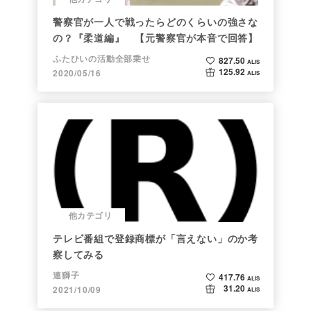
警察官が一人で戦ったらどのくらいの強さな
の？『柔道編』 【元警察官が本音で回答】
ふたひいの活動全部乗せ
827.50
ALIS
125.92
2020/05/16
ALIS
他カテゴリ
テレビ番組で登録商標が「言えない」のか考
察してみる
連獅子
417.76
ALIS
31.20
2021/10/09
ALIS