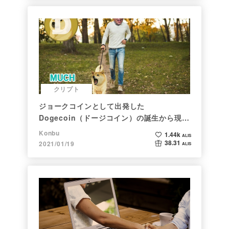
クリプト
ジョークコインとして出発した
Dogecoin（ドージコイン）の誕生から現在
まで。注目される非証券性🐶
Konbu
1.44k
ALIS
38.31
2021/01/19
ALIS