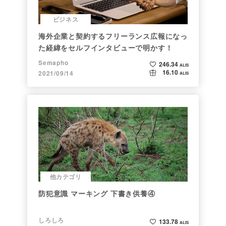
ビジネス
海外企業と契約するフリーランス広報になっ
た経緯をセルフインタビューで明かす！
Semapho
246.34
ALIS
16.10
2021/09/14
ALIS
他カテゴリ
防犯意識 マーキング 下書き供養④
しろしろ
133.78
ALIS