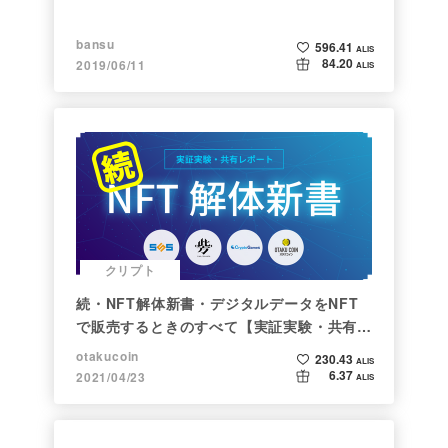
bansu
596.41
ALIS
84.20
2019/06/11
ALIS
クリプト
続・NFT解体新書・デジタルデータをNFT
で販売するときのすべて【実証実験・共有レ
ポート】
otakucoin
230.43
ALIS
6.37
2021/04/23
ALIS