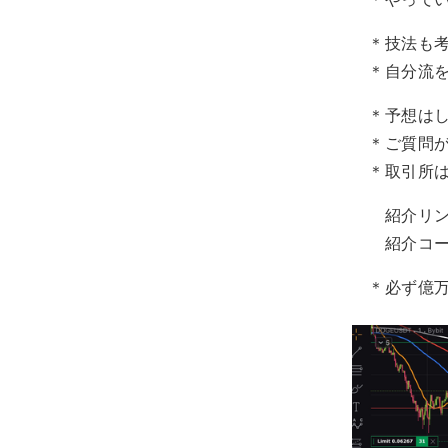
＊技法も考
＊自分流を
＊予想はし
＊ご質問が
＊取引所はB
紹介リ
紹介コード
＊必ず億万