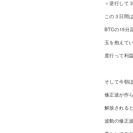
＜逆行して
この３日間
BTCの15
玉を抱えて
度行って利
そして今朝ほ
修正波が作
解放されると
波動の修正