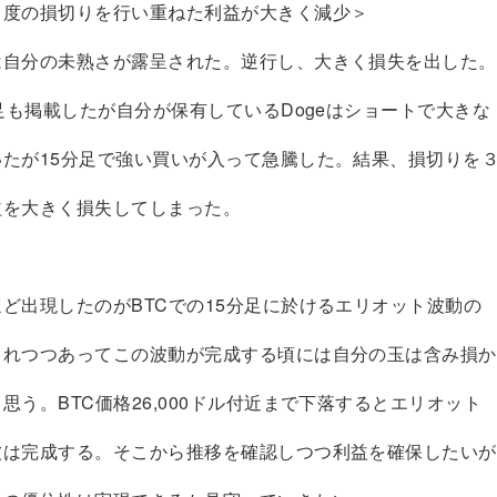
３度の損切りを行い重ねた利益が大きく減少＞
は自分の未熟さが露呈された。逆行し、大きく損失を出した。
分足も掲載したが自分が保有しているDogeはショートで大きな
いたが15分足で強い買いが入って急騰した。結果、損切りを
益を大きく損失してしまった。
ど出現したのがBTCでの15分足に於けるエリオット波動の
られつつあってこの波動が完成する頃には自分の玉は含み損か
思う。BTC価格26,000ドル付近まで下落するとエリオット
波は完成する。そこから推移を確認しつつ利益を確保したいが