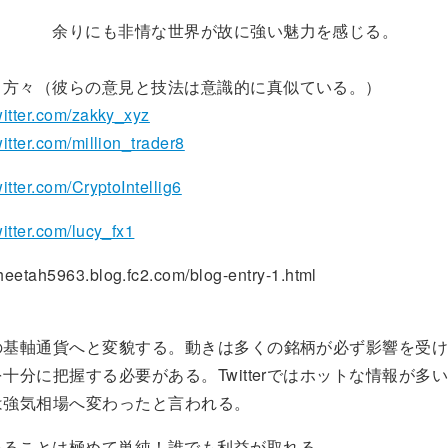
非情な世界が故に強い魅力を感じる。
々（彼らの意見と技法は意識的に真似ている。）
twitter.com/zakky_xyz
twitter.com/million_trader8
witter.com/CryptoIntellig6
twitter.com/lucy_fx1
etah5963.blog.fc2.com/blog-entry-1.html
界の基軸通貨へと変貌する。動きは多くの銘柄が必ず影響を受
を十分に把握する必要がある。Twitterではホットな情報が多
は強気相場へ変わったと言われる。
ることは極めて単純！誰でも利益が取れる。