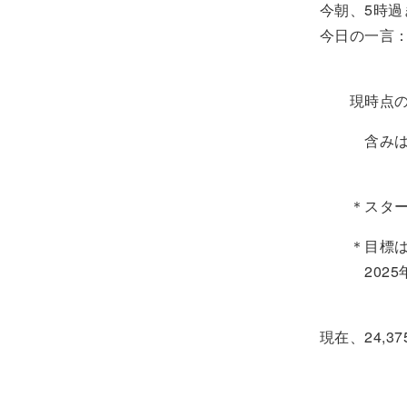
今朝、5時過
今日の一言
現時点の資産
含みは -2
＊スタート時
＊目標は78
2025年末
現在、24,