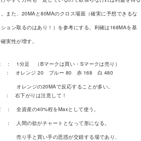
。また、20MAと80MAのクロス場面（確実に予想できるな
ション取るのはあり！）を参考にする。利確は168MAを基
で確実性が増す。
 ： 1分足 （Bマークは買い・Sマークは売り）
レンジ 20 ブルー 80 赤 168 白 480
の20MAで反応することが多い。
： 右下がりは注意して！
： 全資産の40%程をMaxとして使う。
： 人間の欲がチャートとなって形になる。
買い手の思惑が交錯する場であり、