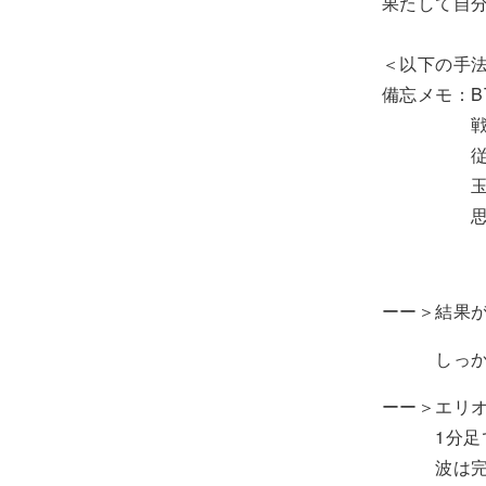
果たして自
＜以下の手
備忘メモ：B
戦うのは
従って3種
玉を太ら
思うよう
ーー＞結果
しっかり検
ーー＞エリ
1分足でも
波は完成さ