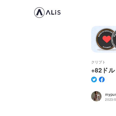
クリプト
+82ド
mypu
2023/0