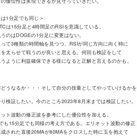
分の優位性は実現できるか見守っていきたい。
法は1分足でも同じ＞
TCは15分足と4時間足のRSIを意識している。
DOGEの1分足に変更はない。
類の時間軸を見つつ、RSIが同じ方向に向く時に
せて戦うのが良いと思える。何回も検証をして
に利益確保できる様になると正解と言えるのかも。
がどうなるか・・・そして自分の技量としてやっていけるかを
証したい。今のところ2023年8月末までは検証したい。
オット波動の修正波を参考にした優位性を加える。
15分足でも同様の考え方である。エリオット波動の修正
れた直後20MAが80MAをクロスした時に玉を抱えて