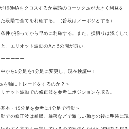
168MAをクロスするか実態のローソク足が大きく利益を
階で全てを利確する。（普段はノーポジとする）
が揃ってから早めに利確する。また、損切りは浅くして
エリオット波動のAとBの間が良い。
ーーーーーー
から5分足を1分足に変更し、現在検証中！
分足を軸にトレードをするのか？＞
エリオット波動での修正波を参考にポジションを取る。
基本・15分足を参考に1分足で行動＞
波動での修正波は暴騰、暴落などで激しい動きの後に明確に現
つけやすく方向も一定しているので欲張らなければ利益を得る