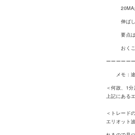
20MAが
伸ばした段
要点は条件
おくこと。
ーーーーー
メモ：途中
＜何故、1
上記にある
＜トレードの
エリオット
れるので見