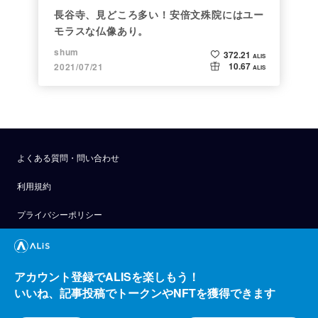
長谷寺、見どころ多い！安倍文殊院にはユー
モラスな仏像あり。
shum
372.21
ALIS
10.67
2021/07/21
ALIS
よくある質問・問い合わせ
利用規約
プライバシーポリシー
公式アナウンス
技術ブログ
アカウント登録でALISを楽しもう！
いいね、記事投稿でトークンやNFTを獲得できます
API