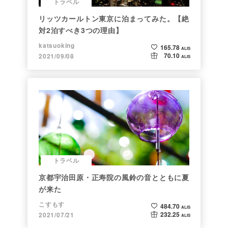
トラベル
リッツカールトン東京に泊まってみた。【絶
対2泊すべき3つの理由】
katsuoking
165.78
ALIS
70.10
2021/09/08
ALIS
トラベル
京都宇治田原・正寿院の風鈴の音とともに夏
が来た
こすもす
484.70
ALIS
232.25
2021/07/21
ALIS