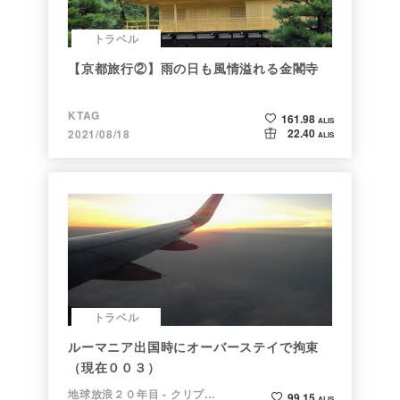
トラベル
【京都旅行②】雨の日も風情溢れる金閣寺
KTAG
161.98
ALIS
22.40
2021/08/18
ALIS
トラベル
ルーマニア出国時にオーバーステイで拘束
（現在００３）
地球放浪２０年目 - クリプトラベラー
99.15
ALIS