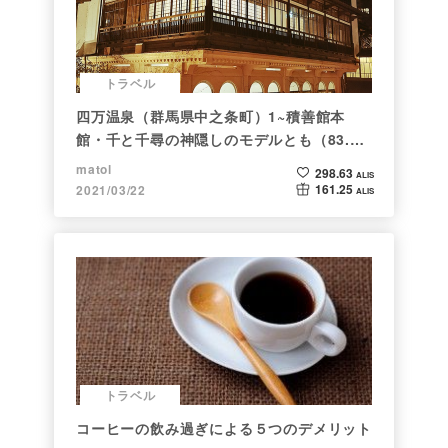
トラベル
四万温泉（群馬県中之条町）1~積善館本
館・千と千尋の神隠しのモデルとも（83.と
らべるショット）
matol
298.63
ALIS
161.25
2021/03/22
ALIS
トラベル
コーヒーの飲み過ぎによる５つのデメリット