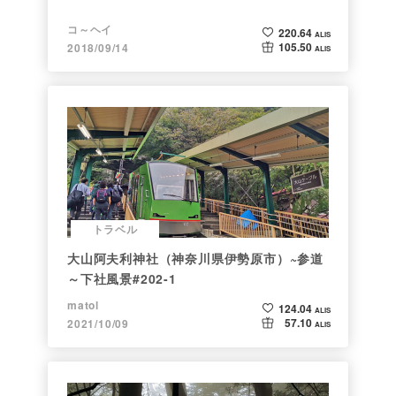
コ～ヘイ
220.64
ALIS
105.50
2018/09/14
ALIS
トラベル
大山阿夫利神社（神奈川県伊勢原市）~参道
～下社風景#202-1
matol
124.04
ALIS
57.10
2021/10/09
ALIS