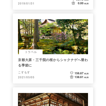
0.00
2019/01/31
ALIS
トラベル
京都大原・三千院の桜からシャクナゲへ替わ
る季節に
こすもす
156.67
ALIS
138.61
2021/05/05
ALIS