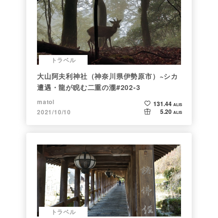
トラベル
大山阿夫利神社（神奈川県伊勢原市）~シカ
遭遇・龍が睨む二重の瀧#202-3
matol
131.44
ALIS
5.20
2021/10/10
ALIS
トラベル