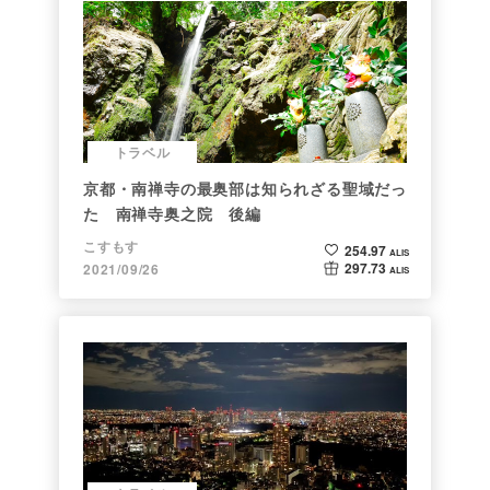
トラベル
京都・南禅寺の最奥部は知られざる聖域だっ
た 南禅寺奥之院 後編
こすもす
254.97
ALIS
297.73
2021/09/26
ALIS