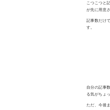
こつこつと
が先に用意
記事数だけ
す。
自分の記事
る気がちょ
ただ、今後ま