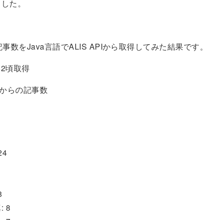
ました。
事数をJava言語でALIS APIから取得してみた結果です。
0:52頃取得
:00からの記事数
24
8
 8