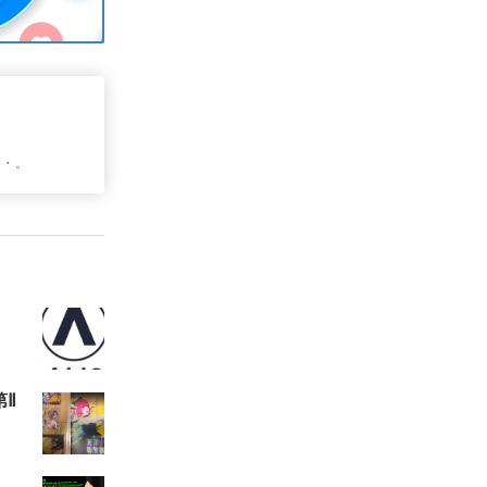
・・。
第Ⅱ