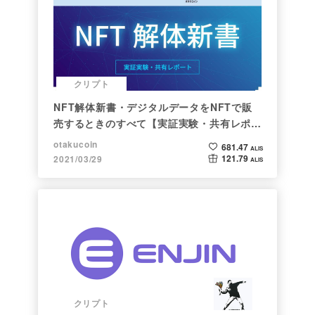
クリプト
NFT解体新書・デジタルデータをNFTで販
売するときのすべて【実証実験・共有レポー
ト】
otakucoin
681.47
ALIS
121.79
2021/03/29
ALIS
クリプト