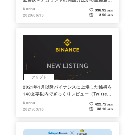
算例まで～
Konbu
338.92
ALIS
3.50
2020/06/15
ALIS
クリプト
2021年1月以降バイナンスに上場した銘柄を
140文字以内でざっくりレビュー（Twitter
向け情報まとめ）
Konbu
422.72
ALIS
38.10
2021/03/16
ALIS