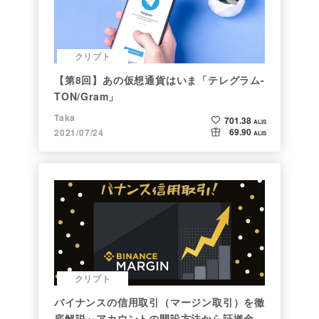
クリプト
【第8回】あの仮想通貨はいま「テレグラム-
TON/Gram」
Taka
701.38
ALIS
69.90
2021/07/24
ALIS
クリプト
バイナンスの信用取引（マージン取引）を徹
底解説～アカウントの開設方法から証拠金計