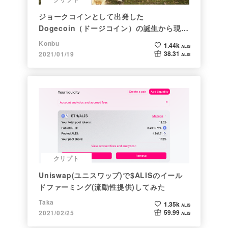
ジョークコインとして出発した
Dogecoin（ドージコイン）の誕生から現在
まで。注目される非証券性🐶
Konbu
1.44k
ALIS
38.31
2021/01/19
ALIS
クリプト
Uniswap(ユニスワップ)で$ALISのイール
ドファーミング(流動性提供)してみた
Taka
1.35k
ALIS
59.99
2021/02/25
ALIS