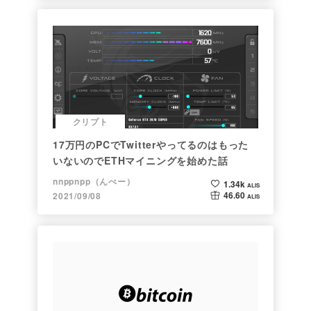
クリプト
17万円のPCでTwitterやってるのはもった
いないのでETHマイニングを始めた話
nnppnpp（んぺー）
1.34k
ALIS
46.60
2021/09/08
ALIS