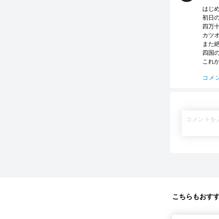
はじめ
初日
四万
カツ
また
四国
これ
コメ
こちらもおす