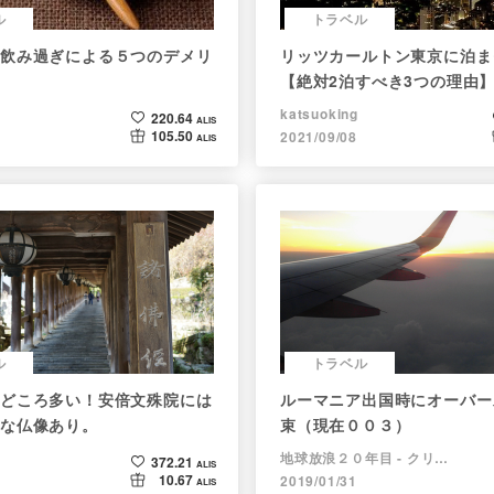
ル
トラベル
飲み過ぎによる５つのデメリ
リッツカールトン東京に泊ま
【絶対2泊すべき3つの理由
katsuoking
220.64
ALIS
105.50
2021/09/08
ALIS
ル
トラベル
どころ多い！安倍文殊院には
ルーマニア出国時にオーバー
な仏像あり。
束（現在００３）
地球放浪２０年目 - クリプトラベラー
372.21
ALIS
10.67
2019/01/31
ALIS