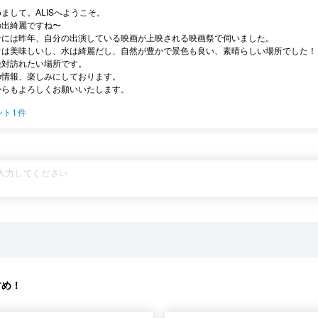
まして。ALISへようこそ。
の出綺麗ですね〜
十には昨年、自分の出演している映画が上映される映画祭で伺いました。
オは美味しいし、水は綺麗だし、自然が豊かで景色も良い、素晴らしい場所でした！
絶対訪れたい場所です。
の情報、楽しみにしております。
からもよろしくお願いいたします。
ント1件
すめ！