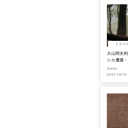
トラベ
大山阿夫利
シカ遭遇・
matol
2021/10/10