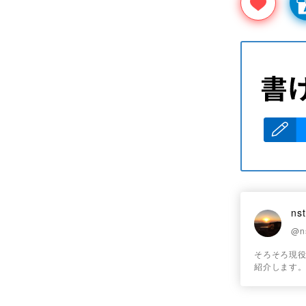
nst
@n
そろそろ現
紹介します。