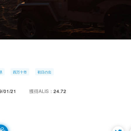
県
四万十市
初日の出
9/01/21
獲得ALIS：
24.72