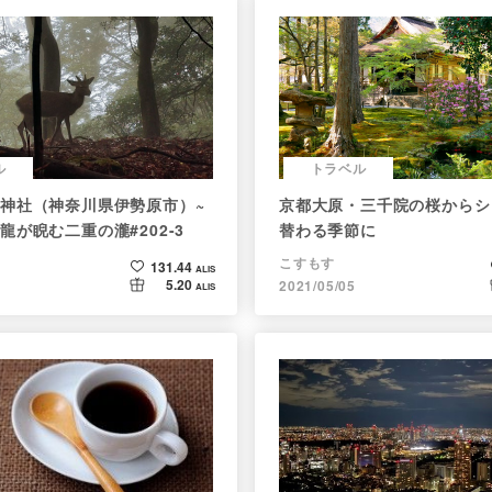
ル
トラベル
神社（神奈川県伊勢原市）~
京都大原・三千院の桜からシ
龍が睨む二重の瀧#202-3
替わる季節に
こすもす
131.44
ALIS
5.20
2021/05/05
ALIS