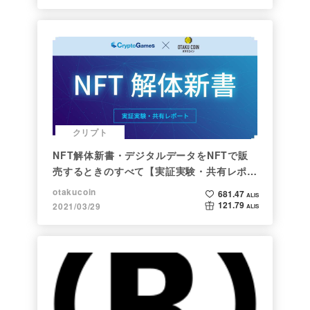
クリプト
NFT解体新書・デジタルデータをNFTで販
売するときのすべて【実証実験・共有レポー
ト】
otakucoin
681.47
ALIS
121.79
2021/03/29
ALIS