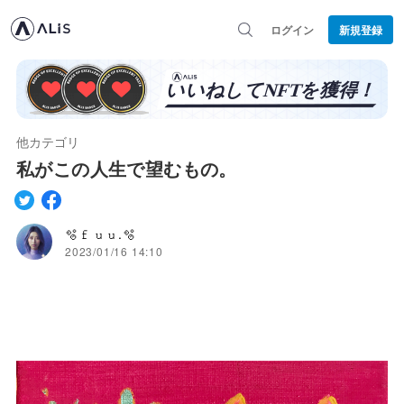
ログイン
新規登録
他カテゴリ
私がこの人生で望むもの。
🫧𝚏𝚞𝚞.🫧
2023/01/16 14:10