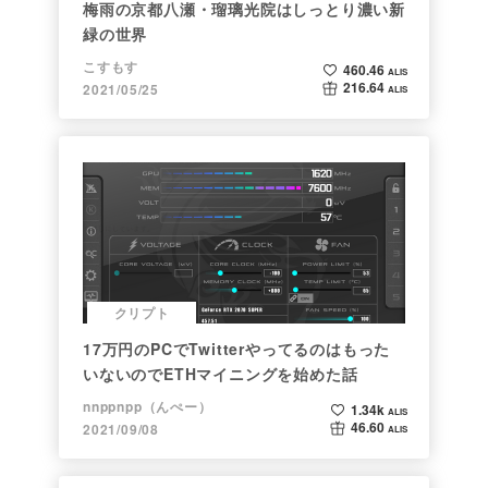
梅雨の京都八瀬・瑠璃光院はしっとり濃い新
緑の世界
こすもす
460.46
ALIS
216.64
2021/05/25
ALIS
クリプト
17万円のPCでTwitterやってるのはもった
いないのでETHマイニングを始めた話
nnppnpp（んぺー）
1.34k
ALIS
46.60
2021/09/08
ALIS