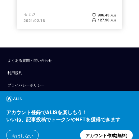
モミジ
906.43
ALIS
127.90
2021/02/18
ALIS
よくある質問・問い合わせ
利用規約
プライバシーポリシー
公式アナウンス
技術ブログ
アカウント登録でALISを楽しもう！
いいね、記事投稿でトークンやNFTを獲得できます
API
運営会社
アカウント作成(無料)
今はしない