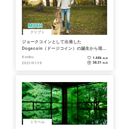
クリプト
ジョークコインとして出発した
Dogecoin（ドージコイン）の誕生から現在
まで。注目される非証券性🐶
Konbu
1.44k
ALIS
38.31
2021/01/19
ALIS
トラベル