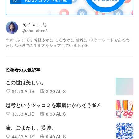
🫧𝚏𝚞𝚞.🫧
@ohanabee8
𝚏𝚞𝚞.-ふぅ-です🫧軽やかに しなやかに 優雅に /スターシードであるわ
たしの地球での生き方をシェアしていきます💫
投稿者の人気記事
この世は美しい。
61.73 ALIS
2.20 ALIS
思考というツッコミを華麗にかわそう🧠⚡️
46.50 ALIS
0.00 ALIS
嘘、ごまかし、妥協。
44.03 ALIS
9.40 ALIS