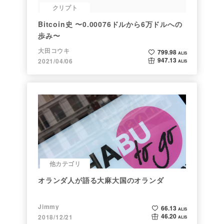
クリプト
Bitcoin史 〜0.00076ドルから6万ドルへの
歩み〜
大田コウキ
799.98
ALIS
947.13
2021/04/06
ALIS
他カテゴリ
オランダ人が語る大麻大国のオランダ
Jimmy
66.13
ALIS
46.20
2018/12/21
ALIS