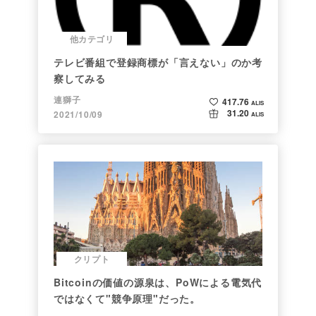
他カテゴリ
テレビ番組で登録商標が「言えない」のか考
察してみる
連獅子
417.76
ALIS
31.20
2021/10/09
ALIS
クリプト
Bitcoinの価値の源泉は、PoWによる電気代
ではなくて"競争原理"だった。