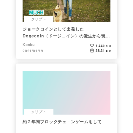
クリプト
ジョークコインとして出発した
Dogecoin（ドージコイン）の誕生から現在
まで。注目される非証券性🐶
Konbu
1.44k
ALIS
38.31
2021/01/19
ALIS
クリプト
約２年間ブロックチェ－ンゲームをして