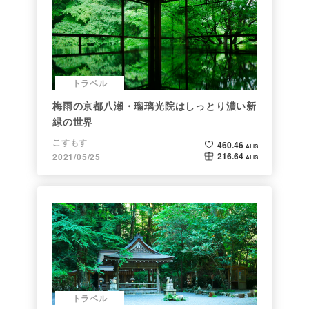
トラベル
梅雨の京都八瀬・瑠璃光院はしっとり濃い新
緑の世界
こすもす
460.46
ALIS
216.64
2021/05/25
ALIS
トラベル