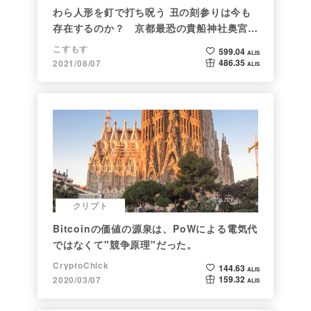
わら人形を釘で打ち呪う 丑の刻参りは今も
存在するのか？ 京都最恐の貴船神社奥宮を
調べた
こすもす
599.04
ALIS
486.35
2021/08/07
ALIS
クリプト
Bitcoinの価値の源泉は、PoWによる電気代
ではなくて"競争原理"だった。
CryptoChick
144.63
ALIS
159.32
2020/03/07
ALIS