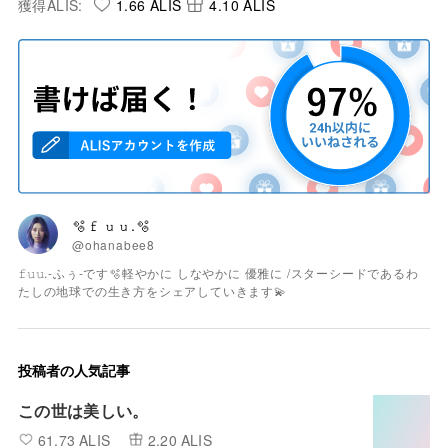
獲得ALIS:
1.66 ALIS
4.10 ALIS
🫧𝚏𝚞𝚞.🫧
@ohanabee8
𝚏𝚞𝚞.-ふぅ-です🫧軽やかに しなやかに 優雅に /スターシードであるわ
たしの地球での生き方をシェアしていきます💫
投稿者の人気記事
この世は美しい。
61.73 ALIS
2.20 ALIS