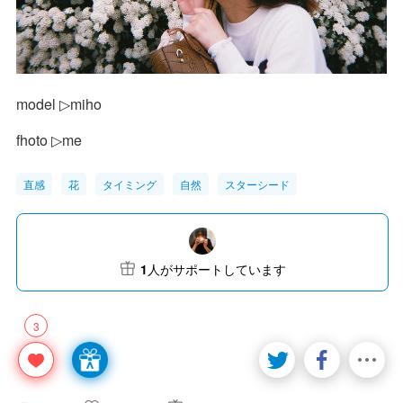
model ▷miho
fhoto ▷me
直感
花
タイミング
自然
スターシード
1
人がサポートしています
3