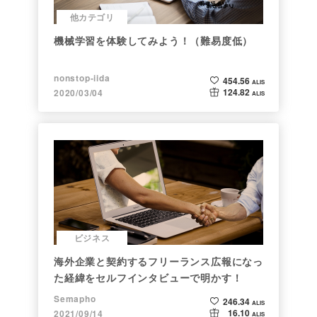
他カテゴリ
機械学習を体験してみよう！（難易度低）
nonstop-iida
454.56
ALIS
124.82
2020/03/04
ALIS
ビジネス
海外企業と契約するフリーランス広報になっ
た経緯をセルフインタビューで明かす！
Semapho
246.34
ALIS
16.10
2021/09/14
ALIS