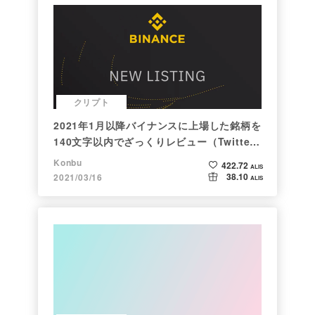
クリプト
2021年1月以降バイナンスに上場した銘柄を
140文字以内でざっくりレビュー（Twitter
向け情報まとめ）
Konbu
422.72
ALIS
38.10
2021/03/16
ALIS