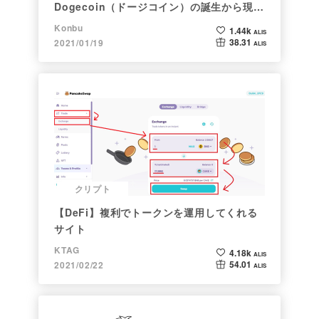
Dogecoin（ドージコイン）の誕生から現在
まで。注目される非証券性🐶
Konbu
1.44k
ALIS
38.31
2021/01/19
ALIS
クリプト
【DeFi】複利でトークンを運用してくれる
サイト
KTAG
4.18k
ALIS
54.01
2021/02/22
ALIS