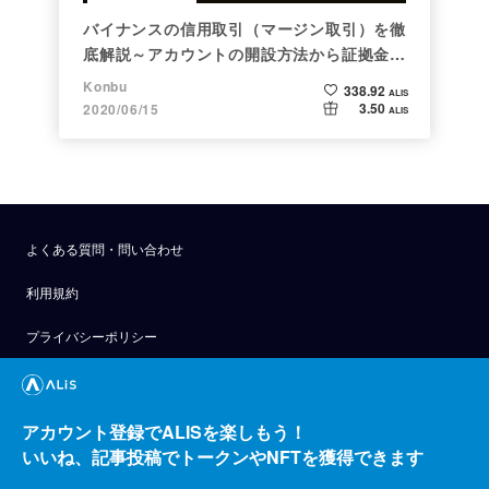
バイナンスの信用取引（マージン取引）を徹
底解説～アカウントの開設方法から証拠金計
算例まで～
Konbu
338.92
ALIS
3.50
2020/06/15
ALIS
よくある質問・問い合わせ
利用規約
プライバシーポリシー
公式アナウンス
技術ブログ
アカウント登録でALISを楽しもう！
いいね、記事投稿でトークンやNFTを獲得できます
API