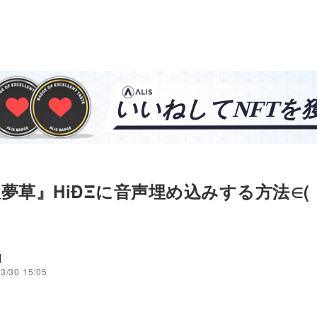
夢草』HiÐΞに音声埋め込みする方法∈(・
剣
3/30 15:05