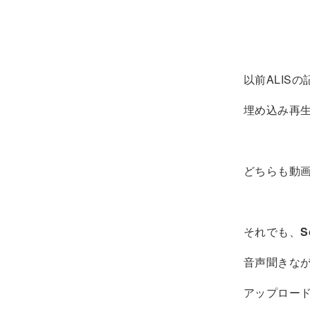
以前ALIS
埋め込み再
どちらも動
それでも、
S
音声聞きな
アップロー