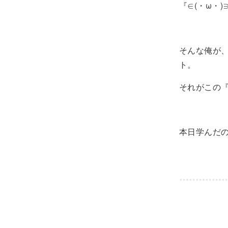
『∈(・ω・
そんな俺が
ト。
それがこの
本日学んだ