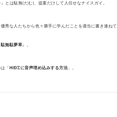
)∋』とは駄無(だむ)、提案だけして人任せなナイスガイ。
、優秀な人たちから色々勝手に学んだことを適当に書き連ねて
『
駄無駄夢草
』。
のは「
HiÐΞに音声埋め込みする方法
」。