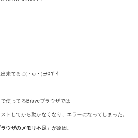
来てる∈(・ω・)∋ｽｺﾞｲ
で使ってるBraveブラウザでは
ーストしてから動かなくなり、エラーになってしまった。
ブラウザのメモリ不足
」が原因。