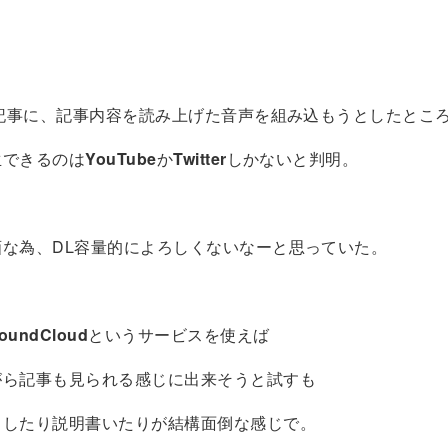
の記事に、記事内容を読み上げた音声を組み込もうとしたとこ
生できるのは
YouTube
か
Twitter
しかないと判明。
画な為、DL容量的によろしくないなーと思っていた。
oundCloud
というサービスを使えば
がら記事も見られる感じに出来そうと試すも
ドしたり説明書いたりが結構面倒な感じで。