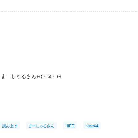
まーしゃるさん∈(・ω・)∋
読み上げ
まーしゃるさん
HiÐΞ
base64