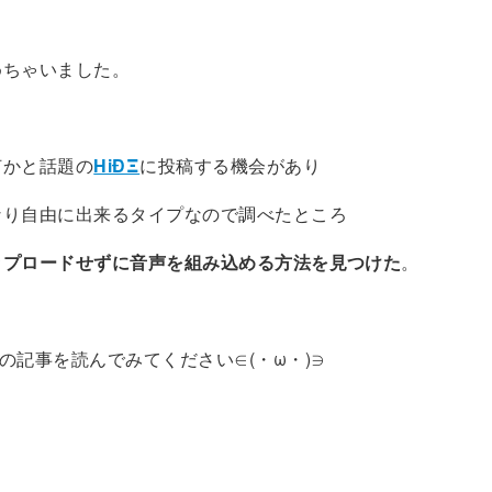
めちゃいました。
何かと話題の
HiÐΞ
に投稿する機会があり
なり自由に出来るタイプなので調べたところ
ップロードせずに音声を組み込める方法を見つけた
。
の記事を読んでみてください∈(・ω・)∋