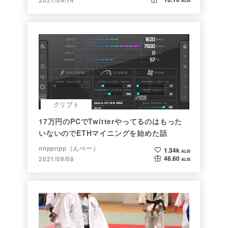
2021/09/14
ALIS
クリプト
17万円のPCでTwitterやってるのはもった
いないのでETHマイニングを始めた話
nnppnpp（んぺー）
1.34k
ALIS
46.60
2021/09/08
ALIS