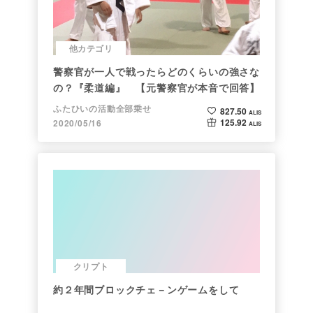
他カテゴリ
警察官が一人で戦ったらどのくらいの強さな
の？『柔道編』 【元警察官が本音で回答】
ふたひいの活動全部乗せ
827.50
ALIS
125.92
2020/05/16
ALIS
クリプト
約２年間ブロックチェ－ンゲームをして