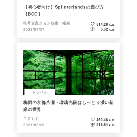
【初心者向け】Splinterlandsの遊び方
【BCG】
暗号資産ジョシ校生 蟻巣
514.28
ALIS
6.32
2021/07/07
ALIS
トラベル
梅雨の京都八瀬・瑠璃光院はしっとり濃い新
緑の世界
こすもす
460.46
ALIS
216.64
2021/05/25
ALIS