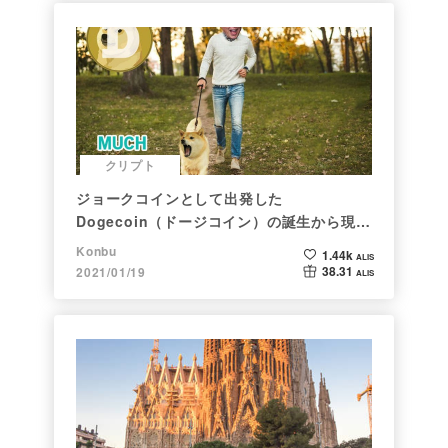
クリプト
ジョークコインとして出発した
Dogecoin（ドージコイン）の誕生から現在
まで。注目される非証券性🐶
Konbu
1.44k
ALIS
38.31
2021/01/19
ALIS