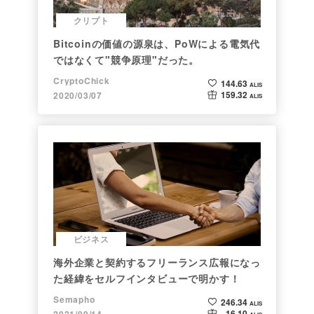
クリプト
Bitcoinの価値の源泉は、PoWによる電気代
ではなくて"競争原理"だった。
CryptoChick
144.63
ALIS
159.32
2020/03/07
ALIS
ビジネス
海外企業と契約するフリーランス広報になっ
た経緯をセルフインタビューで明かす！
Semapho
246.34
ALIS
16.10