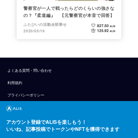
警察官が一人で戦ったらどのくらいの強さな
の？『柔道編』 【元警察官が本音で回答】
ふたひいの活動全部乗せ
827.50
ALIS
125.92
2020/05/16
ALIS
よくある質問・問い合わせ
利用規約
プライバシーポリシー
公式アナウンス
技術ブログ
アカウント登録でALISを楽しもう！
いいね、記事投稿でトークンやNFTを獲得できます
API