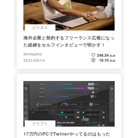
ビジネス
海外企業と契約するフリーランス広報になっ
た経緯をセルフインタビューで明かす！
Semapho
246.34
ALIS
16.10
2021/09/14
ALIS
クリプト
17万円のPCでTwitterやってるのはもった