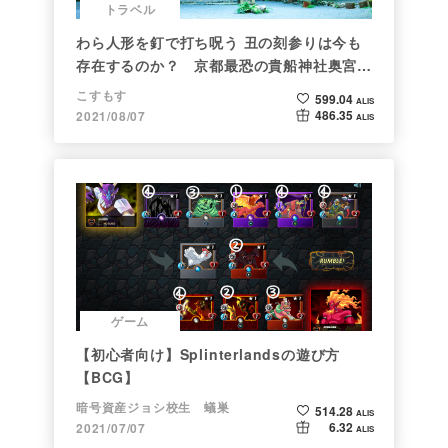
トラベル
わら人形を釘で打ち呪う 丑の刻参りは今も
存在するのか？ 京都最恐の貴船神社奥宮を
調べた
こすもす
599.04
ALIS
486.35
2021/08/07
ALIS
ゲーム
【初心者向け】Splinterlandsの遊び方
【BCG】
暗号資産ジョシ校生 蟻巣
514.28
ALIS
6.32
2021/07/07
ALIS