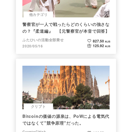
他カテゴリ
警察官が一人で戦ったらどのくらいの強さな
の？『柔道編』 【元警察官が本音で回答】
ふたひいの活動全部乗せ
827.50
ALIS
125.92
2020/05/16
ALIS
クリプト
Bitcoinの価値の源泉は、PoWによる電気代
ではなくて"競争原理"だった。
CryptoChick