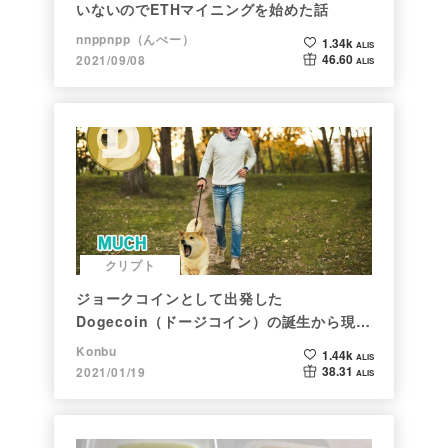
いないのでETHマイニングを始めた話
nnppnpp（んぺー）
1.34k
ALIS
46.60
2021/09/08
ALIS
クリプト
ジョークコインとして出発した
Dogecoin（ドージコイン）の誕生から現在
まで。注目される非証券性🐶
Konbu
1.44k
ALIS
38.31
2021/01/19
ALIS