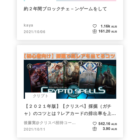
約２年間ブロックチェ－ンゲームをして
kaya
1.16k
ALIS
161.20
2021/10/06
ALIS
クリプト
【２０２１年版】【クリスペ】採掘（ガチ
ャ）のコツとは？レアカードの排出率を上げ
る方法【初心者向け】
後藤寛@クリスペ招待コード→LHiH
542.16
ALIS
3.90
2021/10/11
ALIS