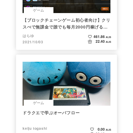
ゲーム
【ブロックチェーンゲーム初心者向け】クリ
スぺで無課金で誰でも毎月2000円稼げる時
代がきた
はらゆ
461.86
ALIS
22.40
2021/10/03
ALIS
ゲーム
ドラクエで学ぶオーバフロー
keiju togashi
0.00
ALIS