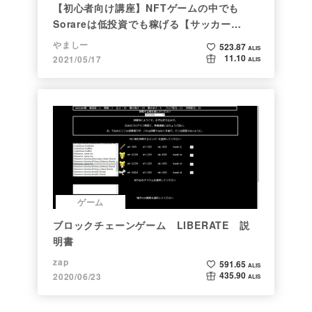
【初心者向け講座】NFTゲームの中でも
Sorareは低投資でも稼げる【サッカー
×NFT×BCG】
やましー
523.87
ALIS
11.10
2021/05/17
ALIS
ゲーム
ブロックチェーンゲーム LIBERATE 説
明書
zap
591.65
ALIS
435.90
2020/06/23
ALIS