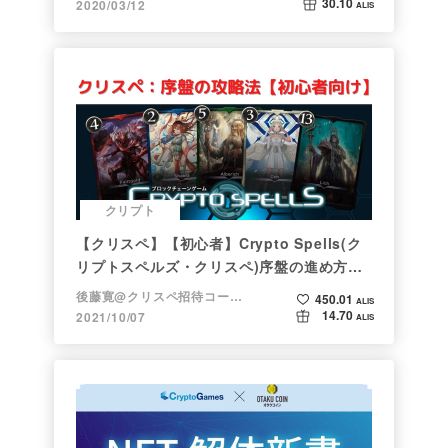
30.10
2020/03/12
ALIS
クリプト
【クリスペ】【初心者】Crypto Spells(ク
リプトスペルズ・クリスペ)序盤の進め方
【NFTゲーム】
後藤寛@クリスペ招待コード→LHiH
450.01
ALIS
14.70
2021/10/07
ALIS