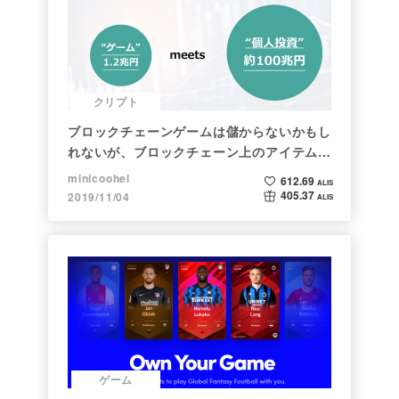
クリプト
ブロックチェーンゲームは儲からないかもし
れないが、ブロックチェーン上のアイテムは
新しい形の投資になる。(読了:５分)
minicoohei
612.69
ALIS
405.37
2019/11/04
ALIS
ゲーム