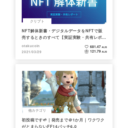
クリプト
NFT解体新書・デジタルデータをNFTで販
売するときのすべて【実証実験・共有レポー
ト】
otakucoin
681.47
ALIS
121.79
2021/03/29
ALIS
他カテゴリ
初投稿です🌱｜発売まで＠1か月｜ワクワク
がとまらないFF14パッチ6.0