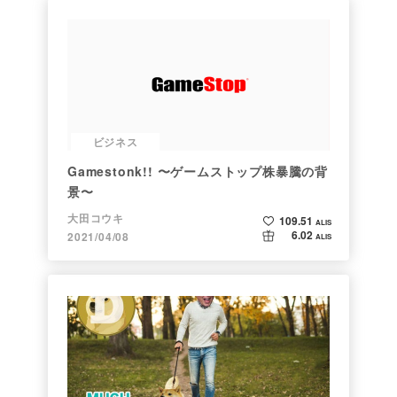
ビジネス
Gamestonk!! 〜ゲームストップ株暴騰の背
景〜
大田コウキ
109.51
ALIS
6.02
2021/04/08
ALIS