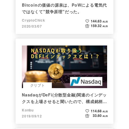
Bitcoinの価値の源泉は、PoWによる電気代
ではなくて"競争原理"だった。
CryptoChick
144.63
ALIS
159.32
2020/03/07
ALIS
クリプト
NasdaqがDeFi(分散型金融)関連のインデッ
クスを上場させると聞いたので、構成銘柄を
調べてみた
Konbu
114.68
ALIS
33.60
2019/09/12
ALIS