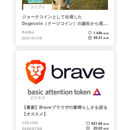
クリプト
ジョークコインとして出発した
Dogecoin（ドージコイン）の誕生から現在
まで。注目される非証券性🐶
Konbu
1.44k
ALIS
38.31
2021/01/19
ALIS
ビジネス
【最新】Braveブラウザの素晴らしさを語る
【オススメ】
cx8.club
621.66
ALIS
20.02
2020/07/09
ALIS