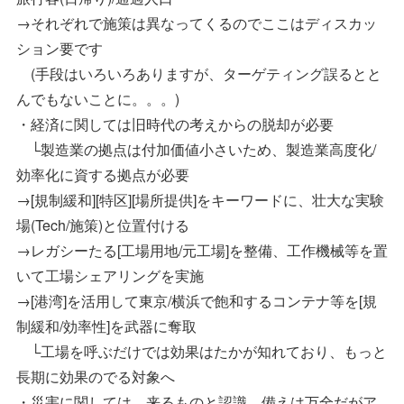
→それぞれで施策は異なってくるのでここはディスカッ
ション要です
(手段はいろいろありますが、ターゲティング誤るとと
んでもないことに。。。)
・経済に関しては旧時代の考えからの脱却が必要
└製造業の拠点は付加価値小さいため、製造業高度化/
効率化に資する拠点が必要
→[規制緩和][特区][場所提供]をキーワードに、壮大な実験
場(Tech/施策)と位置付ける
→レガシーたる[工場用地/元工場]を整備、工作機械等を置
いて工場シェアリングを実施
→[港湾]を活用して東京/横浜で飽和するコンテナ等を[規
制緩和/効率性]を武器に奪取
└工場を呼ぶだけでは効果はたかが知れており、もっと
長期に効果のでる対象へ
・災害に関しては、来るものと認識。備えは万全だがア