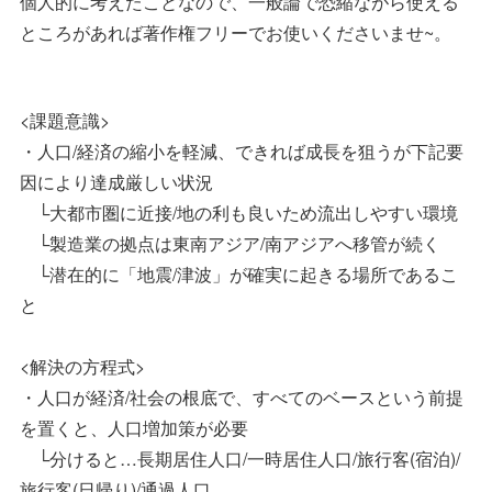
個人的に考えたことなので、一般論で恐縮ながら使える
ところがあれば著作権フリーでお使いくださいませ~。
<課題意識>
・人口/経済の縮小を軽減、できれば成長を狙うが下記要
因により達成厳しい状況
└大都市圏に近接/地の利も良いため流出しやすい環境
└製造業の拠点は東南アジア/南アジアへ移管が続く
└潜在的に「地震/津波」が確実に起きる場所であるこ
と
<解決の方程式>
・人口が経済/社会の根底で、すべてのベースという前提
を置くと、人口増加策が必要
└分けると…長期居住人口/一時居住人口/旅行客(宿泊)/
旅行客(日帰り)/通過人口