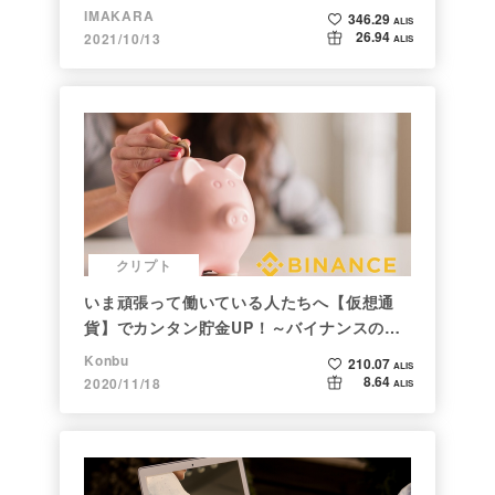
IMAKARA
346.29
ALIS
26.94
2021/10/13
ALIS
クリプト
いま頑張って働いている人たちへ【仮想通
貨】でカンタン貯金UP！～バイナンスの使
い方初心者編～
Konbu
210.07
ALIS
8.64
2020/11/18
ALIS