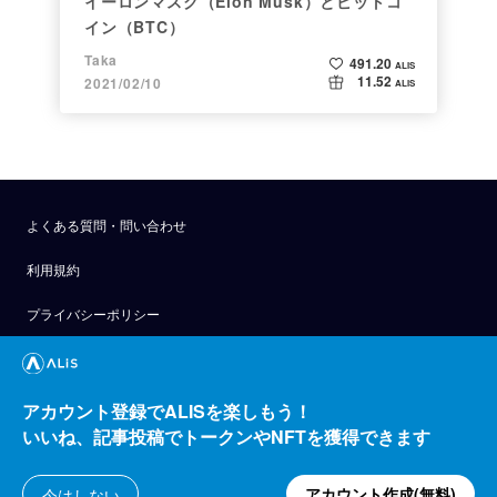
イーロンマスク（Elon Musk）とビットコ
イン（BTC）
Taka
491.20
ALIS
11.52
2021/02/10
ALIS
よくある質問・問い合わせ
利用規約
プライバシーポリシー
公式アナウンス
技術ブログ
アカウント登録でALISを楽しもう！
いいね、記事投稿でトークンやNFTを獲得できます
API
運営会社
アカウント作成(無料)
今はしない