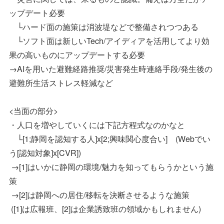
ップデート必要
└ハード面の施策は消波堤などで整備されつつある
└ソフト面は新しいTech/アイディアを活用してより効
果の高いものにアップデートする必要
→AIを用いた避難経路推奨/災害発生時連絡手段/発生後の
避難所生活ストレス軽減など
<当面の部分>
・人口を増やしていくには下記方程式なのかなと
└[1;静岡を認知する人]x[2;興味関心度合い] (Webでい
う[認知対象]x[CVR])
→[1]はいかに静岡の環境/魅力を知ってもらうかという施
策
→[2]は静岡への居住/移転を決断させるような施策
([1]は広報班、[2]は企業誘致班の領域かもしれません)