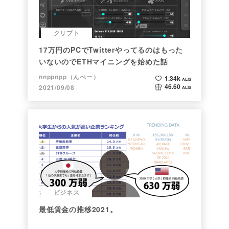
クリプト
17万円のPCでTwitterやってるのはもった
いないのでETHマイニングを始めた話
nnppnpp（んぺー）
1.34k
ALIS
46.60
2021/09/08
ALIS
ビジネス
最低賃金の推移2021。