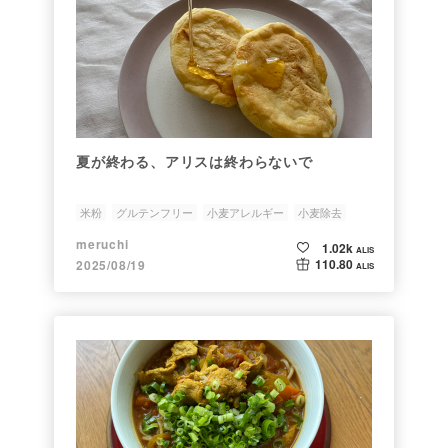
夏が終わる、アリスは終わらないで
米粉
グルテンフリー
小麦アレルギー
小麦除去
meruchi
1.02k
ALIS
110.80
2025/08/19
ALIS