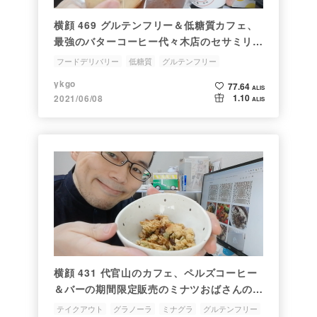
横顔 469 グルテンフリー＆低糖質カフェ、
最強のバターコーヒー代々木店のセサミリン
グ＆ココアリングセットとバターコーヒーを
フードデリバリー
低糖質
グルテンフリー
ウーバーイーツでデリバリーして食べてみた
バターコーヒー
ykgo
77.64
ALIS
1.10
2021/06/08
ALIS
横顔 431 代官山のカフェ、ペルズコーヒー
＆バーの期間限定販売のミナツおばさんのグ
ラノーラをテイクアウトして食べてみた
テイクアウト
グラノーラ
ミナグラ
グルテンフリー