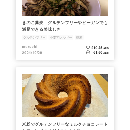
きのこ蕎麦 グルテンフリーやビーガンでも
満足できる美味しさ
グルテンフリー
小麦アレルギー
蕎麦
キノコダイエット
meruchi
210.45
ALIS
61.50
2024/10/29
ALIS
米粉でグルテンフリーなミルクチョコレート