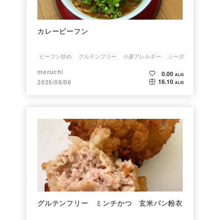
カレービーフン
ビーフン炒め
グルテンフリー
小麦アレルギー
シーボ
meruchi
0.00
ALIS
16.10
2025/08/06
ALIS
グルテンフリー ミンチかつ 玄米パン粉衣