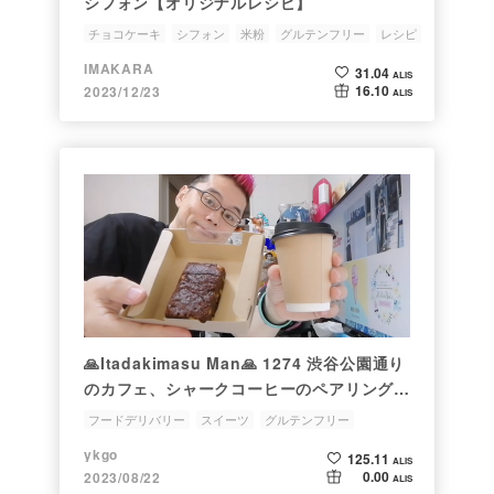
シフォン【オリジナルレシピ】
チョコケーキ
シフォン
米粉
グルテンフリー
レシピ
IMAKARA
31.04
ALIS
16.10
2023/12/23
ALIS
🙏Itadakimasu Man🙏 1274 渋谷公園通り
のカフェ、シャークコーヒーのペアリングセ
ット（グルテンフリースイーツ）をウーバー
フードデリバリー
スイーツ
グルテンフリー
イーツでデリバリーして食べてみた
ブラウニー
ykgo
125.11
ALIS
0.00
2023/08/22
ALIS