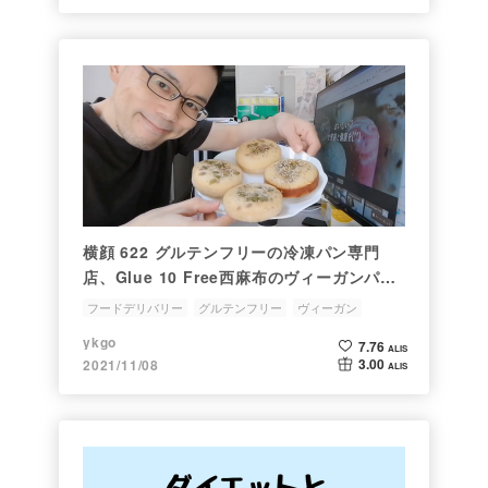
横顔 622 グルテンフリーの冷凍パン専門
店、Glue 10 Free西麻布のヴィーガンパ
ン、米ぬかパンをWoltでデリバリーして食
フードデリバリー
グルテンフリー
ヴィーガン
べてみた
プラントベース
グリーンマンデー
ykgo
7.76
ALIS
3.00
2021/11/08
ALIS