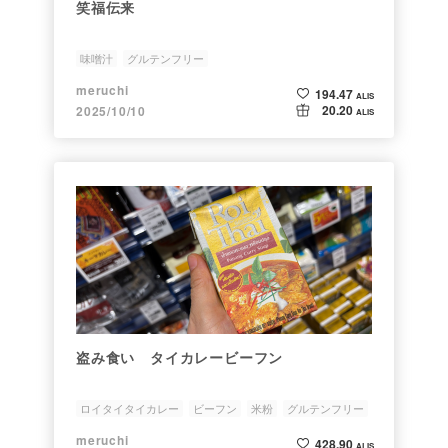
笑福伝来
味噌汁
グルテンフリー
meruchi
194.47
ALIS
20.20
2025/10/10
ALIS
盗み食い タイカレービーフン
ロイタイタイカレー
ビーフン
米粉
グルテンフリー
meruchi
428.90
ALIS