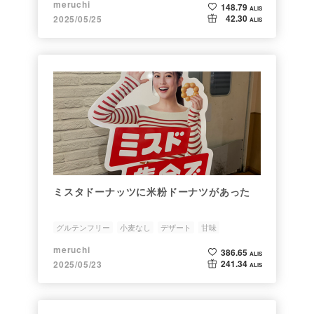
meruchi
148.79
ALIS
42.30
2025/05/25
ALIS
ミスタドーナッツに米粉ドーナツがあった
グルテンフリー
小麦なし
デザート
甘味
meruchi
386.65
ALIS
241.34
2025/05/23
ALIS