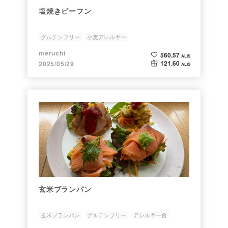
塩焼きビーフン
グルテンフリー
小麦アレルギー
meruchi
560.57
ALIS
121.60
2025/05/29
ALIS
玄米ブランパン
玄米ブランパン
グルテンフリー
アレルギー食
小麦除去