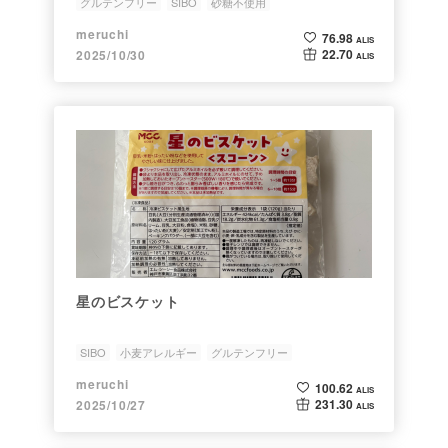
グルテンフリー
SIBO
砂糖不使用
meruchi
76.98
ALIS
22.70
2025/10/30
ALIS
星のビスケット
SIBO
小麦アレルギー
グルテンフリー
meruchi
100.62
ALIS
231.30
2025/10/27
ALIS