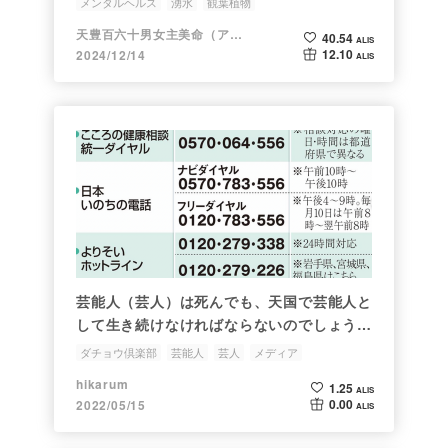
メンタルヘルス
湧水
観葉植物
天豊百六十男女主美命（アメ）
40.54
ALIS
12.10
2024/12/14
ALIS
芸能人（芸人）は死んでも、天国で芸能人と
して生き続けなければならないのでしょう
か？
ダチョウ倶楽部
芸能人
芸人
メディア
メンタルヘルス
hikarum
1.25
ALIS
0.00
2022/05/15
ALIS