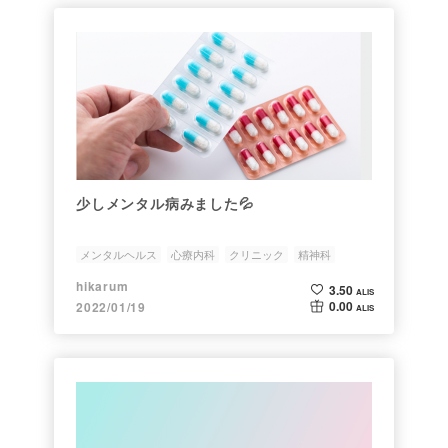
少しメンタル病みました💦
メンタルヘルス
心療内科
クリニック
精神科
バイアス
hikarum
3.50
ALIS
0.00
2022/01/19
ALIS