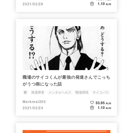
1.10
2021/02/28
ALIS
職場のサイコくんが最強の発達さんでこっち
がうつ病になった話
鬱
発達障害
メンタルヘルス
職場環境
サイコパス
Merkmal205
53.95
ALIS
1.10
2021/02/24
ALIS