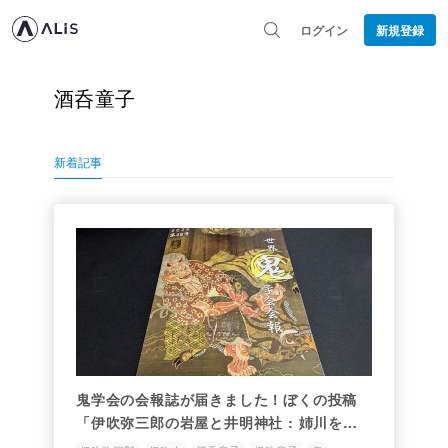
ログイン
新規登録
酒呑童子
新着記事
鬼学会の会報誌が届きました！ぼくの投稿
「伊吹弥三郎の岩屋と井明神社 : 姉川を生
き、妹川に没した、伊吹山の水竜鬼の生と