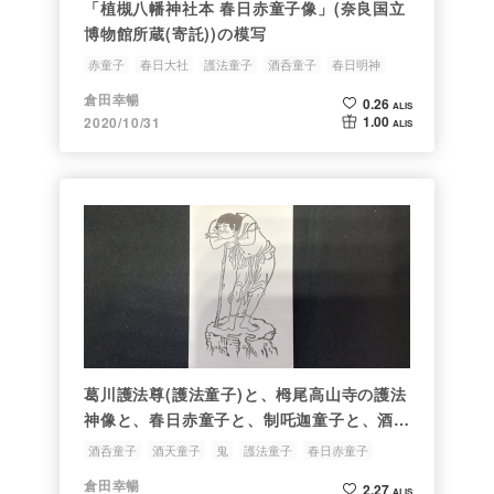
「植槻八幡神社本 春日赤童子像」(奈良国立
博物館所蔵(寄託))の模写
赤童子
春日大社
護法童子
酒呑童子
春日明神
倉田幸暢
0.26
ALIS
1.00
2020/10/31
ALIS
葛川護法尊(護法童子)と、栂尾高山寺の護法
神像と、春日赤童子と、制吒迦童子と、酒呑
童子とのつながり
酒呑童子
酒天童子
鬼
護法童子
春日赤童子
倉田幸暢
2.27
ALIS