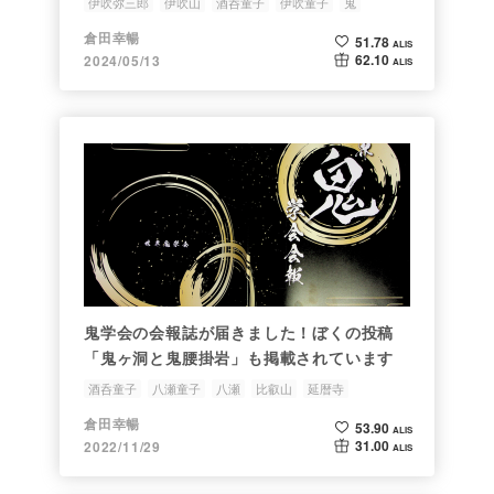
伊吹弥三郎
伊吹山
酒呑童子
伊吹童子
鬼
死」も掲載されています
倉田幸暢
51.78
ALIS
62.10
2024/05/13
ALIS
鬼学会の会報誌が届きました！ぼくの投稿
「鬼ヶ洞と鬼腰掛岩」も掲載されています
酒呑童子
八瀬童子
八瀬
比叡山
延暦寺
倉田幸暢
53.90
ALIS
31.00
2022/11/29
ALIS