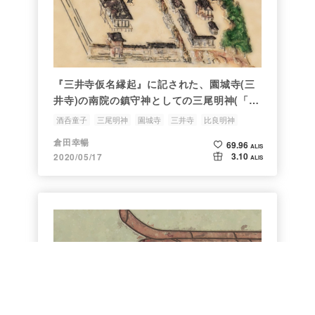
『三井寺仮名縁起』に記された、園城寺(三
井寺)の南院の鎮守神としての三尾明神(「赤
白黒の三神」(赤尾神、白尾神、黒尾神))の
酒呑童子
三尾明神
園城寺
三井寺
比良明神
伝承
倉田幸暢
69.96
ALIS
3.10
2020/05/17
ALIS