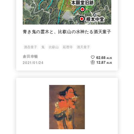
青き鬼の霊木と、比叡山の水神たる酒天童子
酒呑童子
鬼
比叡山
延暦寺
酒天童子
倉田幸暢
62.68
ALIS
12.87
2021/01/24
ALIS