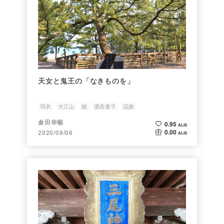
天女と鬼王の「なきものを」
羽衣
大江山
能
酒呑童子
謡曲
倉田幸暢
0.95
ALIS
0.00
2020/09/06
ALIS