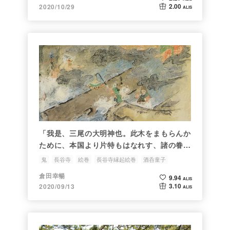
2.00
2020/10/29
ALIS
「我是、三尾の大明神也。此木をまもらんか
ために、本国より片特もはなれす、諸の眷属
をひきゐて来る」
鬼
長谷寺
絵巻
長谷寺縁起絵巻
酒呑童子
倉田幸暢
9.94
ALIS
3.10
2020/09/13
ALIS