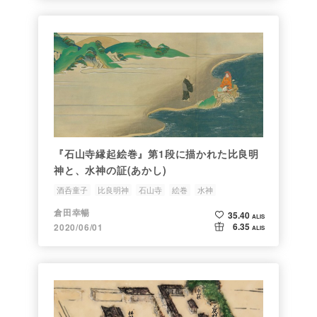
『石山寺縁起絵巻』第1段に描かれた比良明
神と、水神の証(あかし)
酒呑童子
比良明神
石山寺
絵巻
水神
倉田幸暢
35.40
ALIS
6.35
2020/06/01
ALIS