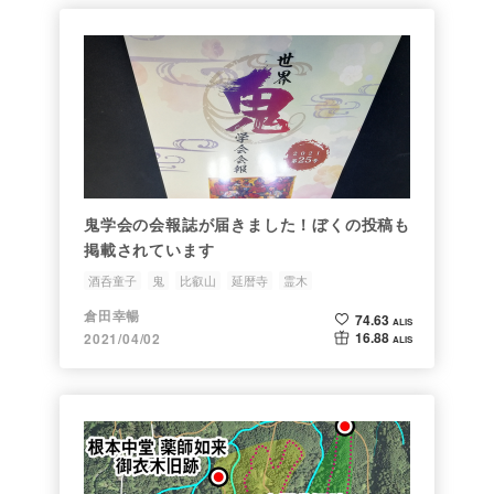
鬼学会の会報誌が届きました！ぼくの投稿も
掲載されています
酒呑童子
鬼
比叡山
延暦寺
霊木
倉田幸暢
74.63
ALIS
16.88
2021/04/02
ALIS