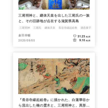
三尾明神と、継体天皇を出した三尾氏の一族
と、その旧跡地が点在する滋賀県高島
三尾明神
三尾氏
継体天皇
長谷寺縁起絵巻
酒呑童子
倉田幸暢
31.23
ALIS
9.10
2020/09/05
ALIS
『長谷寺縁起絵巻』に描かれた、白蓮華谷か
ら流出した楠の霊木と、三尾明神と、異形の