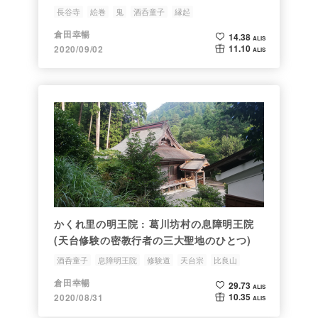
鬼たち
長谷寺
絵巻
鬼
酒呑童子
縁起
倉田幸暢
14.38
ALIS
11.10
2020/09/02
ALIS
かくれ里の明王院 : 葛川坊村の息障明王院
(天台修験の密教行者の三大聖地のひとつ)
酒呑童子
息障明王院
修験道
天台宗
比良山
倉田幸暢
29.73
ALIS
10.35
2020/08/31
ALIS