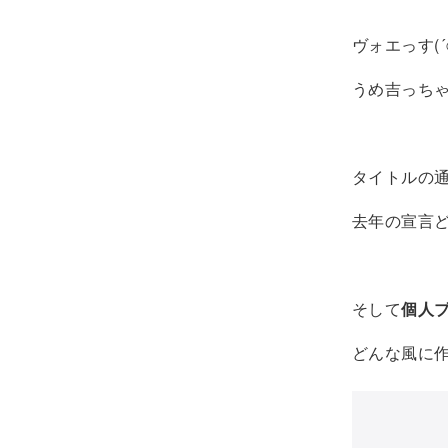
ヴォエっす(´⊙
うめ吉っち
タイトルの
去年の宣言
そして
個人
どんな風に