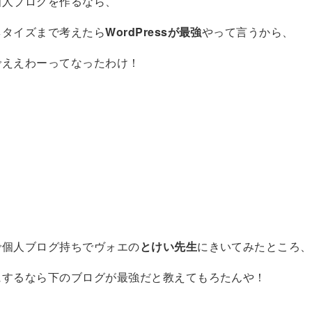
個人ブログを作るなら、
ネタイズまで考えたら
WordPressが最強
やって言うから、
でええわーってなったわけ！
？
で個人ブログ持ちでヴォエの
とけい先生
にきいてみたところ、
にするなら下のブログが最強だと教えてもろたんや！