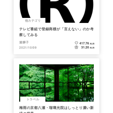
他カテゴリ
テレビ番組で登録商標が「言えない」のか考
察してみる
連獅子
417.76
ALIS
31.20
2021/10/09
ALIS
トラベル
梅雨の京都八瀬・瑠璃光院はしっとり濃い新