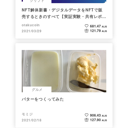
クリプト
NFT解体新書・デジタルデータをNFTで販
売するときのすべて【実証実験・共有レポー
ト】
otakucoin
681.47
ALIS
121.79
2021/03/29
ALIS
グルメ
バターをつくってみた
モミジ
906.43
ALIS
127.90
2021/02/18
ALIS