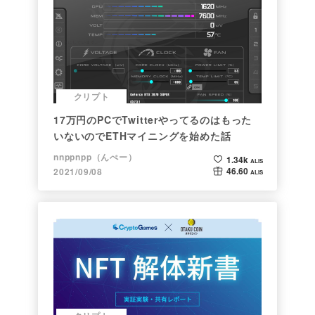
クリプト
17万円のPCでTwitterやってるのはもった
いないのでETHマイニングを始めた話
nnppnpp（んぺー）
1.34k
ALIS
46.60
2021/09/08
ALIS