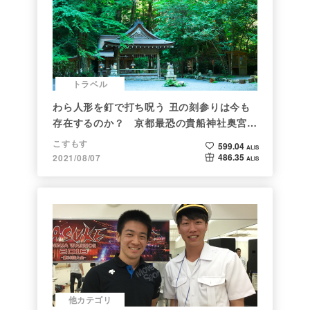
トラベル
わら人形を釘で打ち呪う 丑の刻参りは今も
存在するのか？ 京都最恐の貴船神社奥宮を
調べた
こすもす
599.04
ALIS
486.35
2021/08/07
ALIS
他カテゴリ