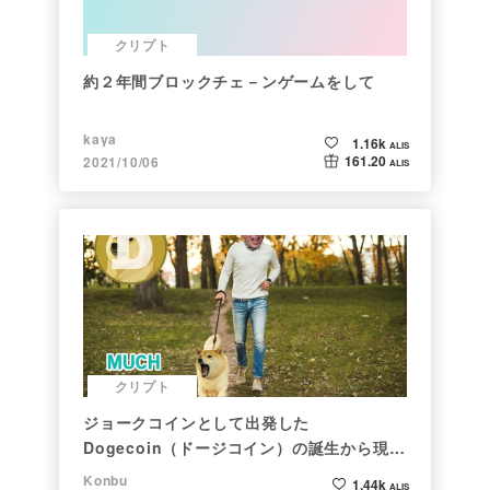
クリプト
約２年間ブロックチェ－ンゲームをして
kaya
1.16k
ALIS
161.20
2021/10/06
ALIS
クリプト
ジョークコインとして出発した
Dogecoin（ドージコイン）の誕生から現在
まで。注目される非証券性🐶
Konbu
1.44k
ALIS