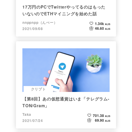
17万円のPCでTwitterやってるのはもった
いないのでETHマイニングを始めた話
nnppnpp（んぺー）
1.34k
ALIS
46.60
2021/09/08
ALIS
クリプト
【第8回】あの仮想通貨はいま「テレグラム-
TON/Gram」
Taka
701.38
ALIS
69.90
2021/07/24
ALIS