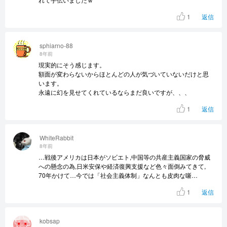
1
返信
sphiarno-88
8年前
現実的にそう感じます。
額面が変わらないからほとんどの人が気づいていないだけと思
います。
永遠に幻を見せてくれているならまだ良いですが、、、
1
返信
WhiteRabbit
8年前
…戦後アメリカは日本がソビエト,中国等の共産主義国家の脅威
への懸念の為,日米安保や経済復興支援など色々面倒みてきて,
70年かけて…今では「社会主義体制」なんとも皮肉な噺…
1
返信
kobsap