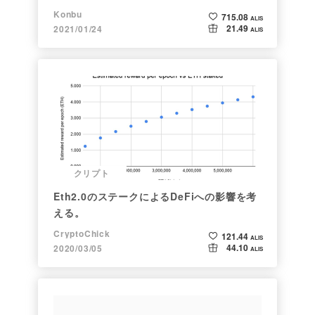
Konbu
715.08
ALIS
21.49
2021/01/24
ALIS
クリプト
Eth2.0のステークによるDeFiへの影響を考
える。
CryptoChick
121.44
ALIS
44.10
2020/03/05
ALIS