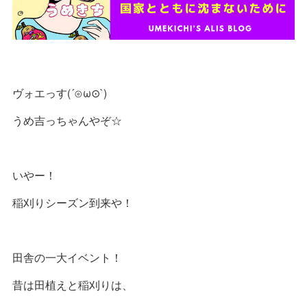
ヴォエっす(´⊙ω⊙`)
うめ吉っちゃんやぞ☆
いやー！
稲刈りシーズン到来や！
田舎の一大イベント！
昔は田植えと稲刈りは、