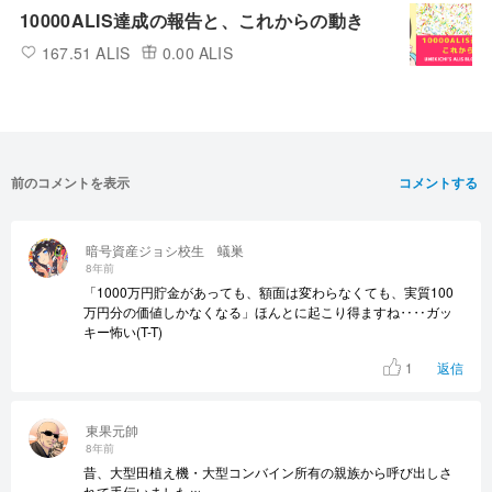
10000ALIS達成の報告と、これからの動き
167.51 ALIS
0.00 ALIS
前のコメントを表示
コメントする
暗号資産ジョシ校生 蟻巣
8年前
「1000万円貯金があっても、額面は変わらなくても、実質100
万円分の価値しかなくなる」ほんとに起こり得ますね‥‥ガッ
キー怖い(T-T)
1
返信
東果元帥
8年前
昔、大型田植え機・大型コンバイン所有の親族から呼び出しさ
れて手伝いましたｗ