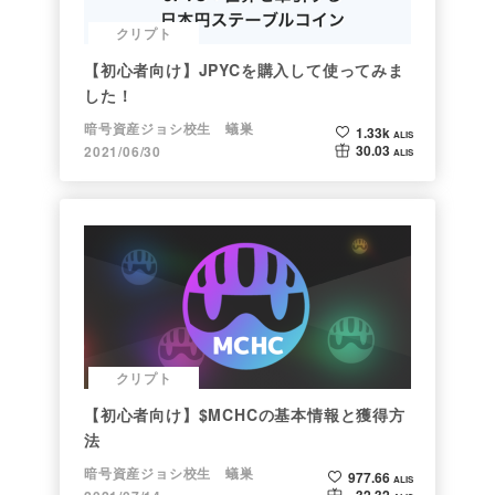
クリプト
【初心者向け】JPYCを購入して使ってみま
した！
暗号資産ジョシ校生 蟻巣
1.33k
ALIS
30.03
2021/06/30
ALIS
クリプト
【初心者向け】$MCHCの基本情報と獲得方
法
暗号資産ジョシ校生 蟻巣
977.66
ALIS
32.32