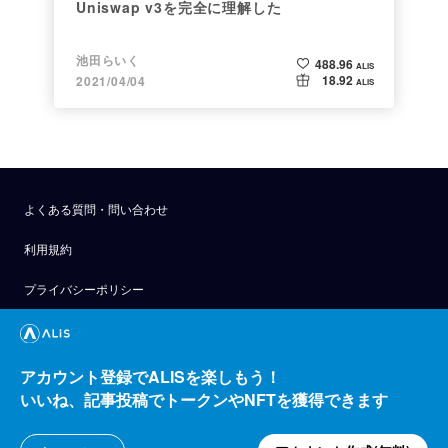
Uniswap v3を完全に理解した
池田らいく
488.96
ALIS
18.92
2021/04/04
ALIS
よくある質問・問い合わせ
利用規約
プライバシーポリシー
公式アナウンス
技術ブログ
アカウント登録でALISを楽しもう！
いいね、記事投稿でトークンやNFTを獲得できます
API