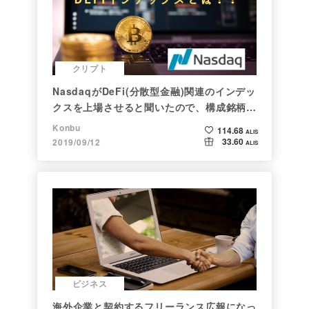
クリプト
NasdaqがDeFi(分散型金融)関連のインデッ
クスを上場させると聞いたので、構成銘柄を
調べてみた
Konbu
114.68
ALIS
33.60
2019/09/12
ALIS
ビジネス
海外企業と契約するフリーランス広報になっ