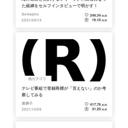
た経緯をセルフインタビューで明かす！
Semapho
246.34
ALIS
16.10
2021/09/14
ALIS
他カテゴリ
テレビ番組で登録商標が「言えない」のか考
察してみる
連獅子
417.76
ALIS
31.20
2021/10/09
ALIS