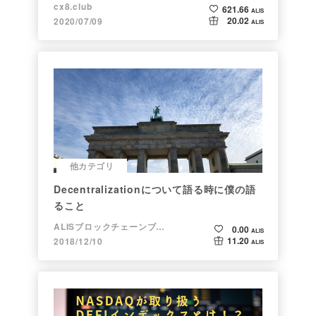
cx8.club
621.66
ALIS
20.02
2020/07/09
ALIS
他カテゴリ
Decentralizationについて語る時に僕の語
ること
ALISブロックチェーンブログ
0.00
ALIS
11.20
2018/12/10
ALIS