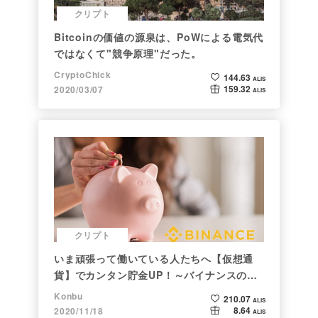
クリプト
Bitcoinの価値の源泉は、PoWによる電気代
ではなくて"競争原理"だった。
CryptoChick
144.63
ALIS
159.32
2020/03/07
ALIS
クリプト
いま頑張って働いている人たちへ【仮想通
貨】でカンタン貯金UP！～バイナンスの使
い方初心者編～
Konbu
210.07
ALIS
8.64
2020/11/18
ALIS