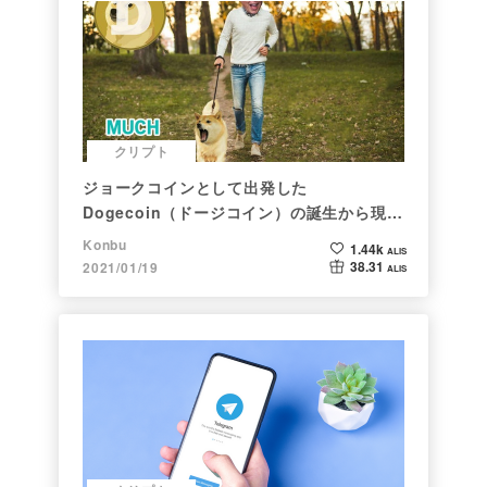
クリプト
ジョークコインとして出発した
Dogecoin（ドージコイン）の誕生から現在
まで。注目される非証券性🐶
Konbu
1.44k
ALIS
38.31
2021/01/19
ALIS