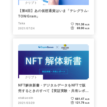
クリプト
【第8回】あの仮想通貨はいま「テレグラム-
TON/Gram」
Taka
701.38
ALIS
69.90
2021/07/24
ALIS
クリプト
NFT解体新書・デジタルデータをNFTで販
売するときのすべて【実証実験・共有レポー
ト】
otakucoin
681.47
ALIS
121.79
2021/03/29
ALIS