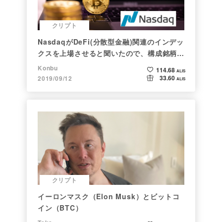
クリプト
NasdaqがDeFi(分散型金融)関連のインデッ
クスを上場させると聞いたので、構成銘柄を
調べてみた
Konbu
114.68
ALIS
33.60
2019/09/12
ALIS
クリプト
イーロンマスク（Elon Musk）とビットコ
イン（BTC）