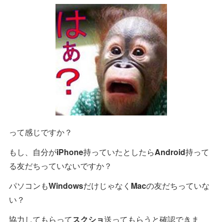
って感じですか？
もし、自分が
iPhone
持っていたとしたら
Android
持って
る友だちっていないですか？
パソコンも
Windows
だけじゃなく
Mac
の友だちっていな
い？
協力してもらって
スクショ
送ってもらうと確認できま