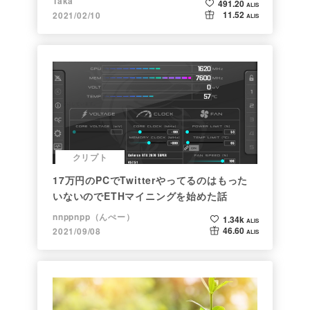
Taka
491.20
ALIS
11.52
2021/02/10
ALIS
クリプト
17万円のPCでTwitterやってるのはもった
いないのでETHマイニングを始めた話
nnppnpp（んぺー）
1.34k
ALIS
46.60
2021/09/08
ALIS