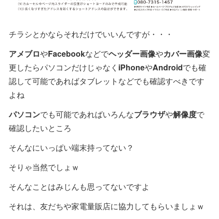
チラシとかならそれだけでいいんですが・・・
アメブロ
や
Facebook
などで
ヘッダー画像
や
カバー画像
変
更したらパソコンだけじゃなく
iPhone
や
Android
でも確
認して可能であればタブレットなどでも確認すべきです
よね
パソコン
でも可能であればいろんな
ブラウザ
や
解像度
で
確認したいところ
そんなにいっぱい端末持ってない？
そりゃ当然でしょｗ
そんなことはみじんも思ってないですよ
それは、友だちや家電量販店に協力してもらいましょｗ