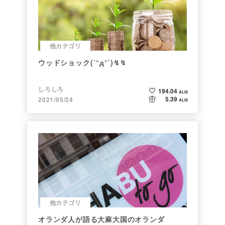
他カテゴリ
ウッドショック(´°д°`)↯↯
しろしろ
194.04
ALIS
5.39
2021/05/24
ALIS
他カテゴリ
オランダ人が語る大麻大国のオランダ