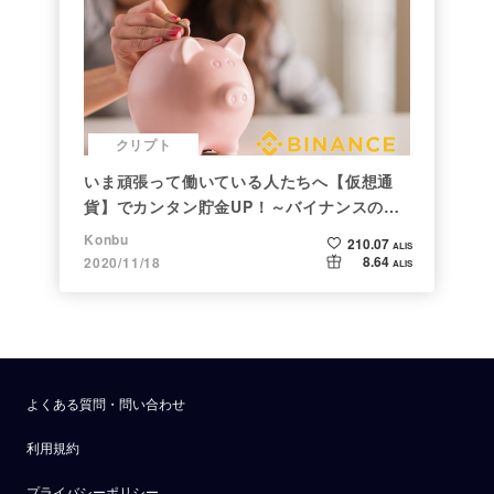
クリプト
いま頑張って働いている人たちへ【仮想通
貨】でカンタン貯金UP！～バイナンスの使
い方初心者編～
Konbu
210.07
ALIS
8.64
2020/11/18
ALIS
よくある質問・問い合わせ
利用規約
プライバシーポリシー