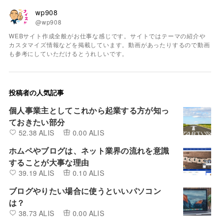
wp908
@wp908
WEBサイト作成全般がお仕事な感じです。サイトではテーマの紹介や
カスタマイズ情報などを掲載しています。動画があったりするので動画
も参考にしていただけるとうれしいです。
投稿者の人気記事
個人事業主としてこれから起業する方が知っ
ておきたい部分
52.38 ALIS
0.00 ALIS
ホムペやブログは、ネット業界の流れを意識
することが大事な理由
39.19 ALIS
0.10 ALIS
ブログやりたい場合に使うといいパソコン
は？
38.73 ALIS
0.00 ALIS