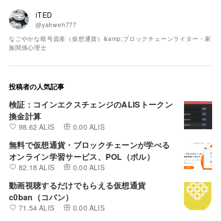
iTED
@yahweh777
なごやかな暗号資産（仮想通貨）&amp;ブロックチェーンライター・家
族関係心理士
投稿者の人気記事
検証：コインエクスチェンジのALISトークン
換金計算
98.62 ALIS
0.00 ALIS
無料で仮想通貨・ブロックチェーンが学べる
オンライン学習サービス、POL（ポル）
82.18 ALIS
0.00 ALIS
動画視聴するだけでもらえる仮想通貨
c0ban（コバン）
71.54 ALIS
0.00 ALIS