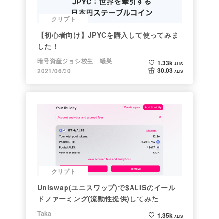
クリプト
【初心者向け】JPYCを購入して使ってみま
した！
暗号資産ジョシ校生 蟻巣
1.33k
ALIS
30.03
2021/06/30
ALIS
クリプト
Uniswap(ユニスワップ)で$ALISのイール
ドファーミング(流動性提供)してみた
Taka
1.35k
ALIS