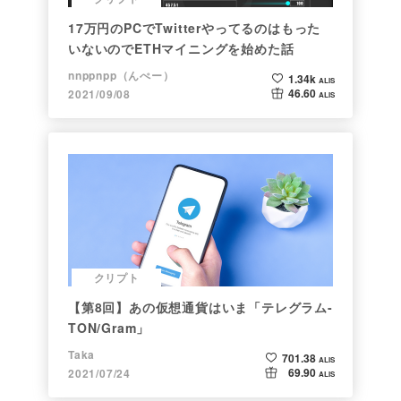
17万円のPCでTwitterやってるのはもった
いないのでETHマイニングを始めた話
nnppnpp（んぺー）
1.34k
ALIS
46.60
2021/09/08
ALIS
クリプト
【第8回】あの仮想通貨はいま「テレグラム-
TON/Gram」
Taka
701.38
ALIS
69.90
2021/07/24
ALIS