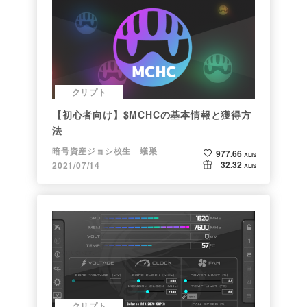
クリプト
【初心者向け】$MCHCの基本情報と獲得方
法
暗号資産ジョシ校生 蟻巣
977.66
ALIS
32.32
2021/07/14
ALIS
クリプト