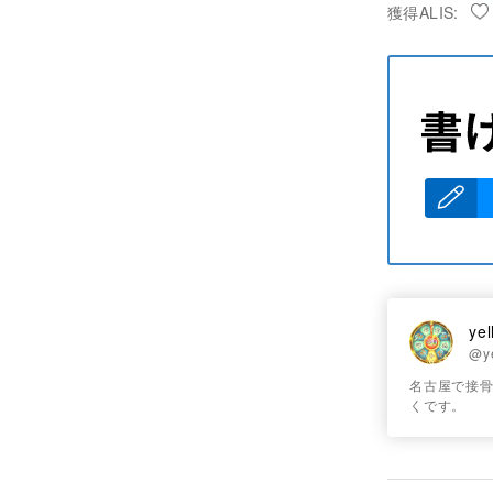
獲得ALIS:
yel
@ye
名古屋で接骨
くです。