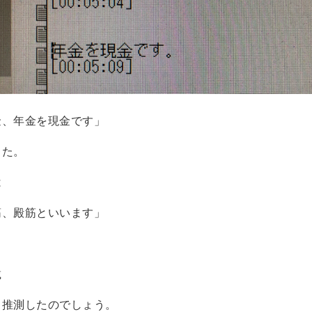
金、年金を現金です」
した。
は
筋、殿筋といいます」
載
ら推測したのでしょう。