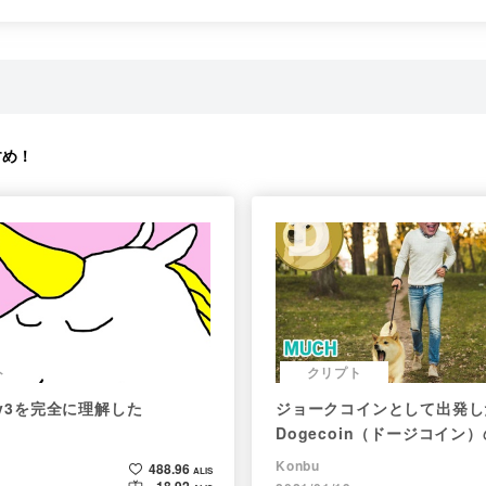
すめ！
ト
クリプト
p v3を完全に理解した
ジョークコインとして出発し
Dogecoin（ドージコイン
現在まで。注目される非証券
Konbu
488.96
ALIS