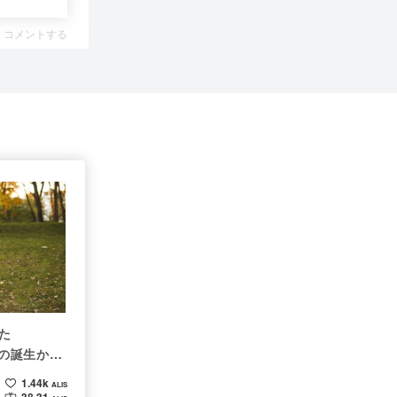
コメントする
た
）の誕生から
性🐶
1.44k
ALIS