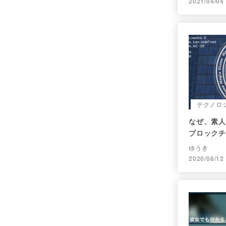
2021/04/04
テクノロ
なぜ、素人
ブロックチ
か、につい
ゆうき
2020/08/12