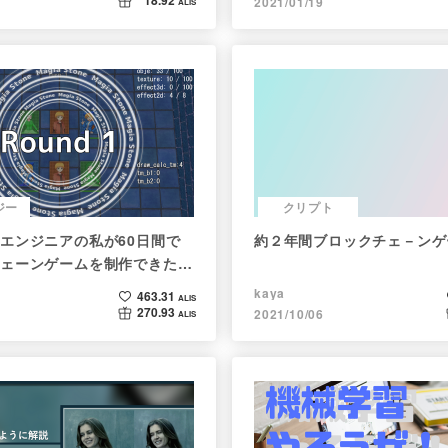
18.92
2021/01/19
ALIS
ジー
クリプト
エンジニアの私が60日間で
約２年間ブロックチェ－ンゲ
ェーンゲームを制作できたの
て語ってみた
kaya
463.31
ALIS
270.93
2021/10/06
ALIS