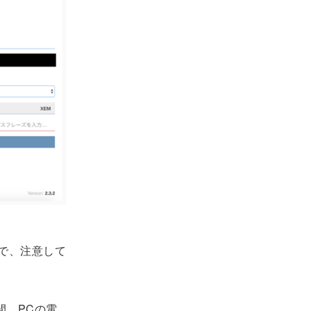
で、注意して
間、PCの電