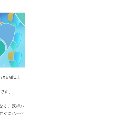
万XEM以上
です。
なく、既得バ
すぐにハーベ