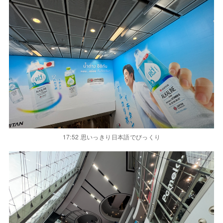
時刻表はないから何分おきにくるタイプでモニターにあと何分って出てる
始発だから座れてタイの町並み見れて楽しかった
街の看板広告デカくてすごかった
一応タイ語表記でアルファベットわかるから知識ゼロよ
りは役に立って良かった
17:38