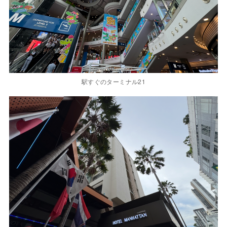
乗り換えちょっと歩く 交通渋滞見てタイを感じる
電車使ってみて思ったのが思ったより静か。日本語案内
もある。
エスカレーター日本の倍くらい早い、立つ側は基本右側
だけど関係なしに左右乗ってるから運送率は高い。
ショピングモール、駅入り口に防犯ゲートがある。
駅のはたまに鳴ったりするけど関係なく通ってる。
警備の人がいることが多いから治安面で安全。