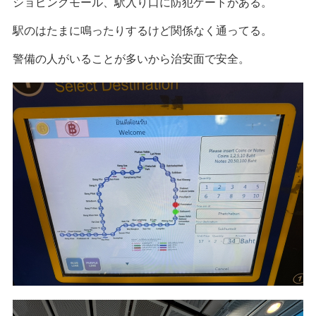
ARL スワンナプーム→マッカサン 35B/人
MRT マッカサン・ペチャブリー→スクンビット 17B/人
路線が違うので都度券売機で買う