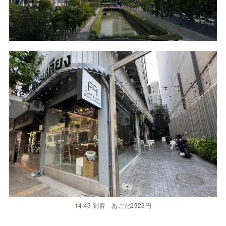
14:43 到着 あごだ2323円