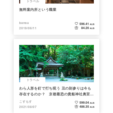
トラベル
無料案内所という職業
bansu
596.41
ALIS
84.20
2019/06/11
ALIS
トラベル
わら人形を釘で打ち呪う 丑の刻参りは今も
存在するのか？ 京都最恐の貴船神社奥宮を
調べた
こすもす
599.04
ALIS
486.35
2021/08/07
ALIS