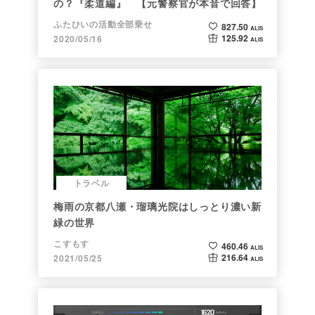
の？『柔道編』 【元警察官が本音で回答】
ふたひいの活動全部乗せ
827.50
ALIS
125.92
2020/05/16
ALIS
トラベル
梅雨の京都八瀬・瑠璃光院はしっとり濃い新
緑の世界
こすもす
460.46
ALIS
216.64
2021/05/25
ALIS