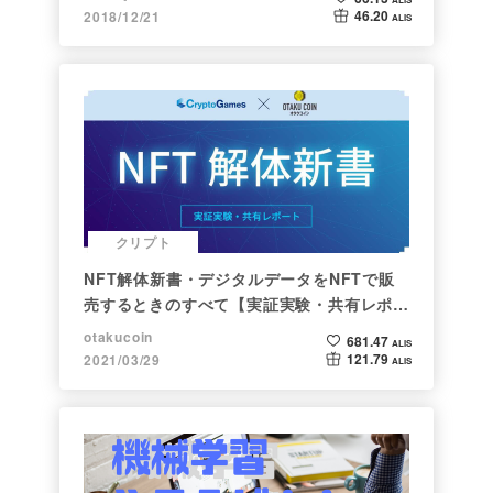
46.20
2018/12/21
ALIS
クリプト
NFT解体新書・デジタルデータをNFTで販
売するときのすべて【実証実験・共有レポー
ト】
otakucoin
681.47
ALIS
121.79
2021/03/29
ALIS