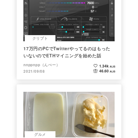
クリプト
17万円のPCでTwitterやってるのはもった
いないのでETHマイニングを始めた話
nnppnpp（んぺー）
1.34k
ALIS
46.60
2021/09/08
ALIS
グルメ