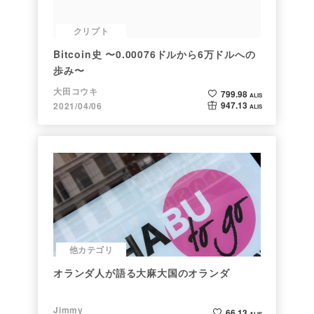
クリプト
Bitcoin史 〜0.00076ドルから6万ドルへの
歩み〜
大田コウキ
799.98
ALIS
947.13
2021/04/06
ALIS
他カテゴリ
オランダ人が語る大麻大国のオランダ
Jimmy
66.13
ALIS