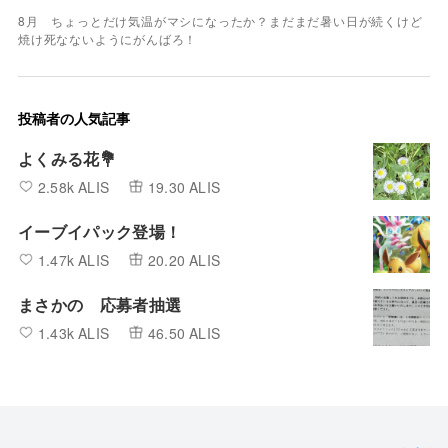
8月 ちょっとだけ気温がマシになったか？まだまだ暑い日が続くけど
焼け死なないようにがんばろ！
投稿者の人気記事
よくみる花💐
2.58k ALIS
19.30 ALIS
イーブイパック登場！
1.47k ALIS
20.20 ALIS
まさかの 応募者抽選
1.43k ALIS
46.50 ALIS