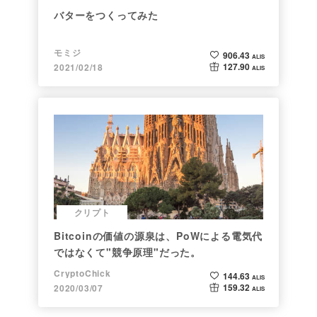
バターをつくってみた
モミジ
906.43
ALIS
127.90
2021/02/18
ALIS
クリプト
Bitcoinの価値の源泉は、PoWによる電気代
ではなくて"競争原理"だった。
CryptoChick
144.63
ALIS
159.32
2020/03/07
ALIS