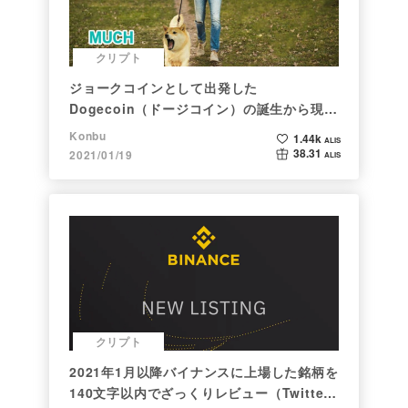
クリプト
ジョークコインとして出発した
Dogecoin（ドージコイン）の誕生から現在
まで。注目される非証券性🐶
Konbu
1.44k
ALIS
38.31
2021/01/19
ALIS
クリプト
2021年1月以降バイナンスに上場した銘柄を
140文字以内でざっくりレビュー（Twitter