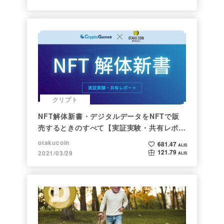
クリプト
NFT解体新書・デジタルデータをNFTで販
売するときのすべて【実証実験・共有レポー
ト】
otakucoin
681.47
ALIS
121.79
2021/03/29
ALIS