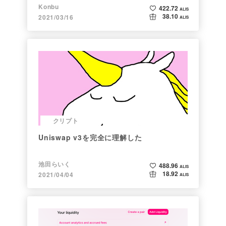
向け情報まとめ）
Konbu
422.72
ALIS
38.10
2021/03/16
ALIS
クリプト
Uniswap v3を完全に理解した
池田らいく
488.96
ALIS
18.92
2021/04/04
ALIS