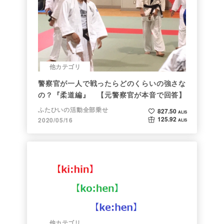
他カテゴリ
警察官が一人で戦ったらどのくらいの強さな
の？『柔道編』 【元警察官が本音で回答】
ふたひいの活動全部乗せ
827.50
ALIS
125.92
2020/05/16
ALIS
他カテゴリ