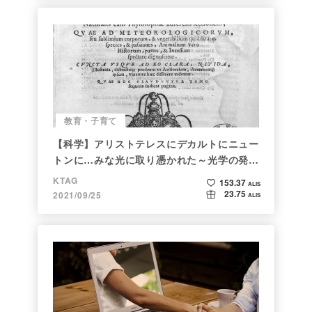
教育・子育て
【科学】アリストテレスにデカルトにニュー
トンに…みな光に取り憑かれた～光学の発展
～
KTAG
153.37
ALIS
23.75
2021/09/25
ALIS