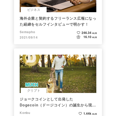
ビジネス
海外企業と契約するフリーランス広報になっ
た経緯をセルフインタビューで明かす！
Semapho
246.34
ALIS
16.10
2021/09/14
ALIS
クリプト
ジョークコインとして出発した
Dogecoin（ドージコイン）の誕生から現在
まで。注目される非証券性🐶
Konbu
1.44k
ALIS