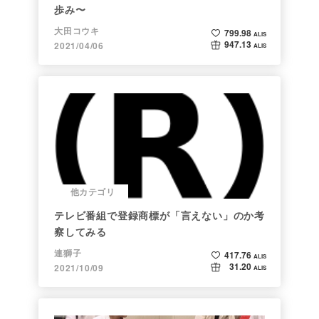
歩み〜
大田コウキ
799.98
ALIS
947.13
2021/04/06
ALIS
他カテゴリ
テレビ番組で登録商標が「言えない」のか考
察してみる
連獅子
417.76
ALIS
31.20
2021/10/09
ALIS